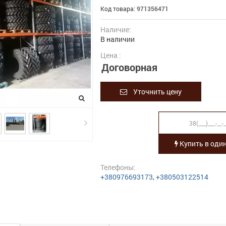
Код товара:
971356471
Наличие:
В наличии
Цена :
Договорная
Уточнить цену
Купить в один
Телефоны:
+380976693173
,
+380503122514