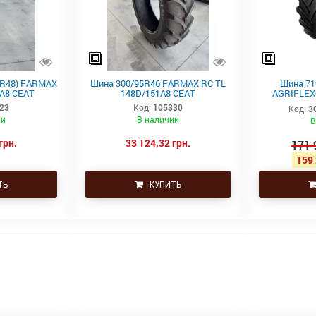
5R48) FARMAX
Шина 300/95R46 FARMAX RC TL
Шина 710
A8 CEAT
148D/151A8 CEAT
AGRIFLEX+
23
Код:
105330
Код:
3
ии
В наличии
В
грн.
33 124,32 грн.
171 
159 
ТЬ
КУПИТЬ