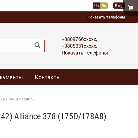
Ua
Ru
Вход
Показать телефоны
+3809766xxxxx,
+3805031xxxxx,
Показать телефоны
кументы
Контакты
75D/178A8) Израиль
2) Alliance 378 (175D/178A8)