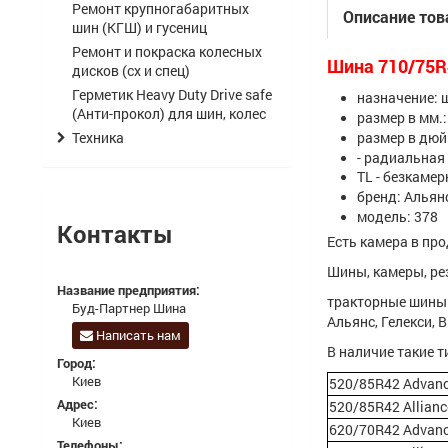
Ремонт крупногабаритных
Описание тов
шин (КГШ) и гусениц
Ремонт и покраска колесных
Шина 710/75R4
дисков (сх и спец)
Герметик Heavy Duty Drive safe
назначение: 
(Анти-прокол) для шин, колес
размер в мм.
Техника
размер в дюй
- радиальная
TL - безкаме
бренд: Альян
модель: 378
Контакты
Есть камера в про
Шины, камеры, ре
Название предприятия:
тракторные шины:
Буд-Партнер Шина
Альянс, Гелекси, 
Написать нам
В наличие такие 
Город:
Киев
520/85R42 Advanc
Адрес:
520/85R42 Allianc
Киев
620/70R42 Advanc
Телефоны: