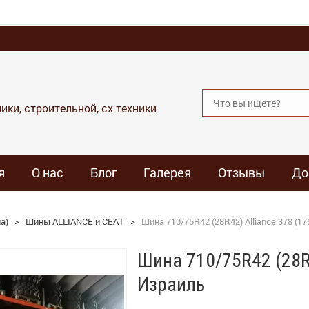
ики, строительной, сх техники
я
О нас
Блог
Галерея
Отзывы
До
а)
>
Шины ALLIANCE и СЕАТ
>
Шина 710/75R42 (28R42) Alliance 378 (1
Шина 710/75R42 (28R4
Израиль