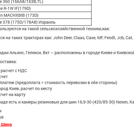
e 360 (166A8/163B,TL)
e R-1W IF(179D)
in MACHXBIB (173D)
ce 378 (175D/178A8) Израиль
льзуются на такой сельскохозяйственной техники,как:
на таких тракторах как: John Deer, Claas, Case, MF, Fendt, Jcb, Cat,
дии Альянс, Гелекси, Вкт – расположены в городе Киеве и Киевско
оставка:
расчет с НДС
счет
латеж (предоплата = стоимость перевозки в обе стороны)
род Киев, расчет по месту
чет на карту
кладе есть и камеры резиновые для шин 16,9-30 (420/85-30) Nexen, K
я
ша
р Шина