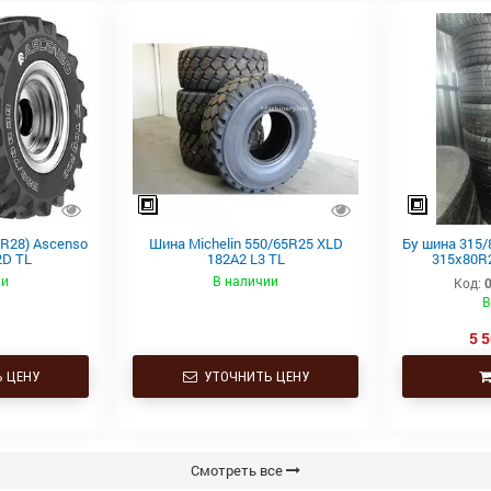
5R28) Ascenso
Шина Michelin 550/65R25 XLD
Бу шина 315/
2D TL
182A2 L3 TL
315х80R2
Continen
ии
В наличии
Код:
В
5 5
 ЦЕНУ
УТОЧНИТЬ ЦЕНУ
Смотреть все