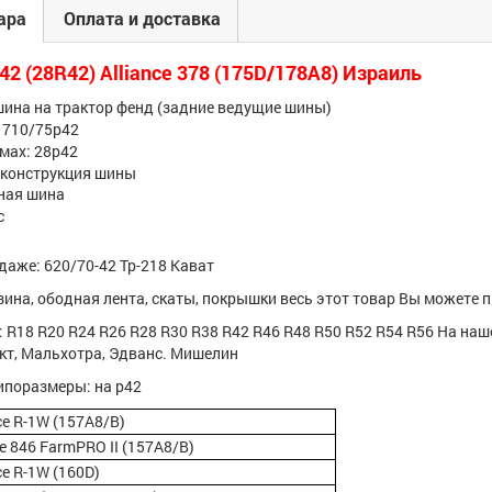
ара
Оплата и доставка
2 (28R42) Alliance 378 (175D/178A8) Израиль
шина на трактор фенд (задние ведущие шины)
: 710/75р42
мах: 28р42
 конструкция шины
рная шина
с
даже: 620/70-42 Тр-218 Кават
зина, ободная лента, скаты, покрышки весь этот товар Вы можете 
 R18 R20 R24 R26 R28 R30 R38 R42 R46 R48 R50 R52 R54 R56 На на
Вкт, Мальхотра, Эдванс. Мишелин
типоразмеры: на р42
e R-1W (157A8/B)
e 846 FarmPRO II (157А8/B)
e R-1W (160D)