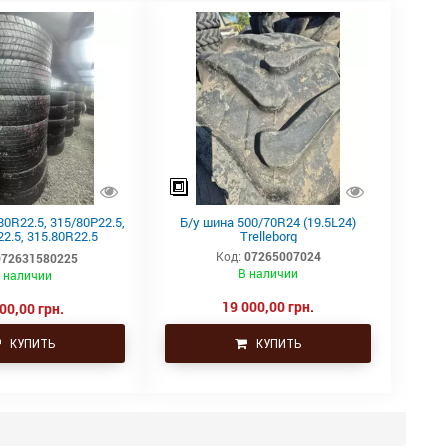
80R22.5, 315/80Р22.5,
Б/у шина 500/70R24 (19.5L24)
2.5, 315.80R22.5
Trelleborg
tal тяга, ведущая
Код:
07265007024
072631580225
В наличии
 наличии
19 000,00 грн.
00,00 грн.
КУПИТЬ
КУПИТЬ