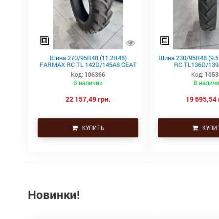
Шина 270/95R48 (11.2R48)
Шина 230/95R48 (9.
FARMAX RC TL 142D/145A8 CEAT
RC TL136D/139
Код:
106366
Код:
1053
В наличии
В налич
22 157,49 грн.
19 695,54 
КУПИТЬ
КУПИ
Новинки!