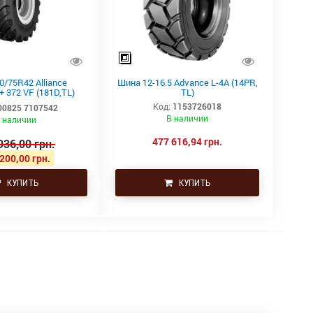
/75R42 Alliance
Шина 12-16.5 Advance L-4A (14PR,
 372 VF (181D,TL)
TL)
Ізраіль
Код:
1153726018
00825 7107542
В наличии
 наличии
477 616,94 грн.
936,00 грн.
200,00 грн.
КУПИТЬ
КУПИТЬ