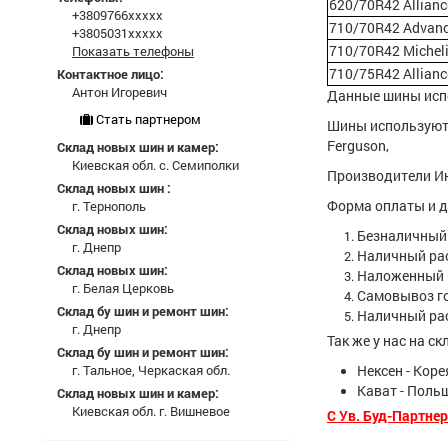
620/70R42 Allianc
+3809766xxxxx
710/70R42 Advanc
+3805031xxxxx
710/70R42 Michel
Показать телефоны
710/75R42 Allian
Контактное лицо:
Антон Игоревич
Данные шины испо
Стать партнером
Шины используются 
Ferguson,
Склад новых шин и камер:
Киевская обл. с. Семиполки
Производители Ин
Склад новых шин :
Форма оплаты и д
г. Тернополь
Склад новых шин:
Безналичный 
г. Днепр
Наличный ра
Склад новых шин:
Наложенный п
г. Белая Церковь
Самовывоз го
Склад бу шин и ремонт шин:
Наличный рас
г. Днепр
Так же у нас на с
Склад бу шин и ремонт шин:
г. Тальное, Черкаская обл.
Нексен - Коре
Кават - Поль
Склад новых шин и камер:
Киевская обл. г. Вишневое
С Ув. Буд-Партне