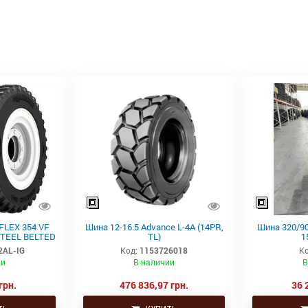
IFLEX 354 VF
Шина 12-16.5 Advance L-4A (14PR,
Шина 320/9
STEEL BELTED
TL)
1
2AL-IG
Код:
1153726018
Ко
ии
В наличии
В
грн.
476 836,97 грн.
36 