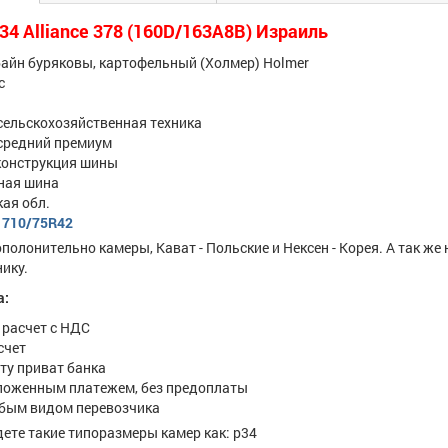
4 Alliance 378 (160D/163A8B) Израиль
айн буряковы, картофельный (Холмер) Holmer
с
сельскохозяйственная техника
средний премиум
конструкция шины
рная шина
кая обл.
ы
710/75R42
полонительно камеры, Кават - Польские и Нексен - Корея. А так же 
нику.
а:
расчет с НДС
счет
рту приват банка
ложенным платежем, без предоплаты
бым видом перевозчика
дете такие типоразмеры камер как: р34