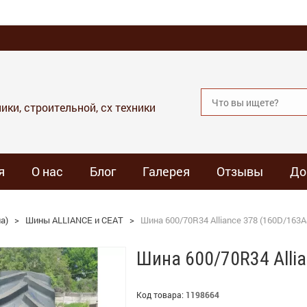
ики, строительной, сх техники
я
О нас
Блог
Галерея
Отзывы
До
а)
>
Шины ALLIANCE и СЕАТ
>
Шина 600/70R34 Alliance 378 (160D/163
Шина 600/70R34 Alli
Код товара:
1198664