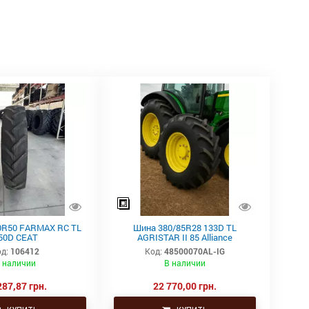
0R50 FARMAX RC TL
Шина 380/85R28 133D TL
50D CEAT
AGRISTAR II 85 Alliance
д:
106412
Код:
48500070AL-IG
 наличии
В наличии
287,87 грн.
22 770,00 грн.