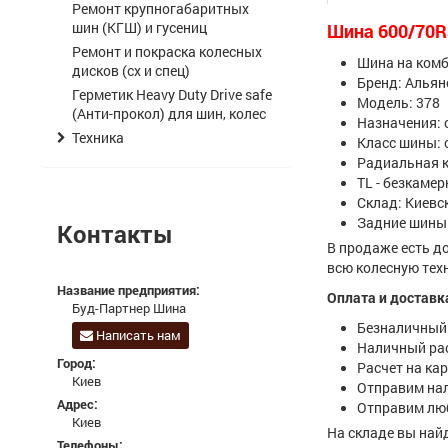
Ремонт крупногабаритных
шин (КГШ) и гусениц
Шина 600/70R3
Ремонт и покраска колесных
Шина на комб
дисков (сх и спец)
Бренд: Альян
Герметик Heavy Duty Drive safe
Модель: 378
(Анти-прокол) для шин, колес
Назначения: 
Техника
Класс шины: 
Радиальная 
ТL - безкаме
Склад: Киевс
Задние шин
Контакты
В продаже есть до
всю колесную тех
Название предприятия:
Оплата и доставк
Буд-Партнер Шина
Безналичный 
Написать нам
Наличный ра
Город:
Расчет на ка
Киев
Отправим на
Адрес:
Отправим лю
Киев
На складе вы най
Телефоны: