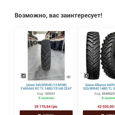
Возможно, вас заинтересует!
Шина 340/85R48 (13.6R48)
Шина Alliance AGR
FARMAX RC TL 148D/151A8 CEAT
320/90R42 148D TL 
Код:
105331
Код:
3540025
В наличии
В налич
35 170,64 грн.
42 020,00 