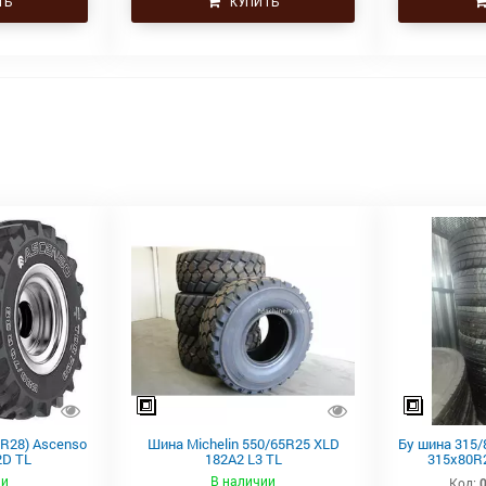
ТЬ
КУПИТЬ
5R28) Ascenso
Шина Michelin 550/65R25 XLD
Бу шина 315/
2D TL
182A2 L3 TL
315х80R2
Continen
ии
В наличии
Код: