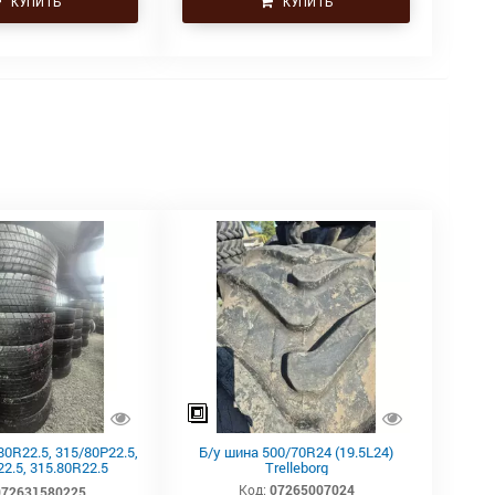
КУПИТЬ
КУПИТЬ
80R22.5, 315/80Р22.5,
Б/у шина 500/70R24 (19.5L24)
2.5, 315.80R22.5
Trelleborg
tal тяга, ведущая
Код:
07265007024
072631580225