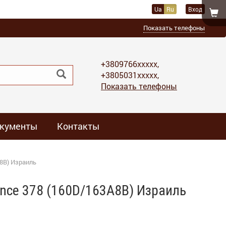
Ua
Ru
Вход
Показать телефоны
+3809766xxxxx,
+3805031xxxxx,
Показать телефоны
кументы
Контакты
A8B) Израиль
ance 378 (160D/163A8B) Израиль