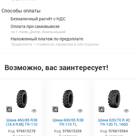
Способы оплаты
Безналичный расчёт с НДС
Оплата при самовывозе
по г. Киев, Днепр, Хмельницкий
Наложенный платеж по предоплате
Предоплата = стоимость перевозке в обе стороны
Возможно, вас заинтересует!
Шина 460/85 R38
Шина 600/65 R38
Шина 620/70 R 42
(18.4 R38) TR-110
TR-110 TL
TR-130 TL 166D
TL 149A8/146B
159D/162A8
Starmaxx
Код:
976615278
Код:
976615326
Код:
976615564
Starmaxx
Starmaxx