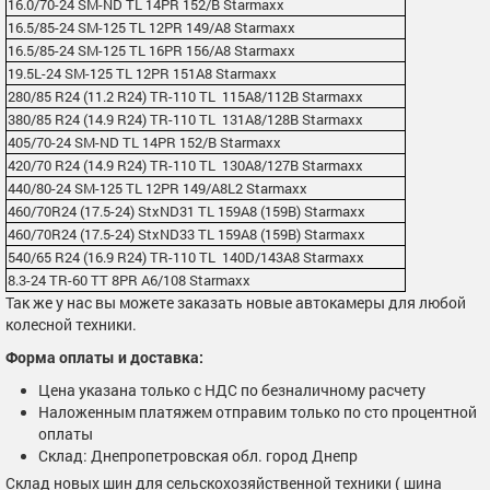
16.0/70-24 SM-ND TL 14PR 152/B Starmaxx
16.5/85-24 SM-125 TL 12PR 149/A8 Starmaxx
16.5/85-24 SM-125 TL 16PR 156/A8 Starmaxx
19.5L-24 SM-125 TL 12PR 151A8 Starmaxx
280/85 R24 (11.2 R24) TR-110 TL 115A8/112B Starmaxx
380/85 R24 (14.9 R24) TR-110 TL 131A8/128B Starmaxx
405/70-24 SM-ND TL 14PR 152/B Starmaxx
420/70 R24 (14.9 R24) TR-110 TL 130A8/127B Starmaxx
440/80-24 SM-125 TL 12PR 149/A8L2 Starmaxx
460/70R24 (17.5-24) StxND31 TL 159A8 (159B) Starmaxx
460/70R24 (17.5-24) StxND33 TL 159A8 (159B) Starmaxx
540/65 R24 (16.9 R24) TR-110 TL 140D/143A8 Starmaxx
8.3-24 TR-60 TT 8PR A6/108 Starmaxx
Так же у нас вы можете заказать новые автокамеры для любой
колесной техники.
Форма оплаты и доставка:
Цена указана только с НДС по безналичному расчету
Наложенным платяжем отправим только по сто процентной
оплаты
Склад: Днепропетровская обл. город Днепр
Склад новых шин для сельскохозяйственной техники ( шина