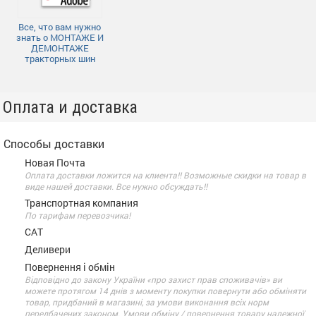
Все, что вам нужно
знать о МОНТАЖЕ И
ДЕМОНТАЖЕ
тракторных шин
Оплата и доставка
Способы доставки
Новая Почта
Оплата доставки ложится на клиента!! Возможные скидки на товар в
виде нашей доставки. Все нужно обсуждать!!
Транспортная компания
По тарифам перевозчика!
САТ
Деливери
Повернення і обмін
Відповідно до закону України «про захист прав споживачів» ви
можете протягом 14 днів з моменту покупки повернути або обміняти
товар, придбаний в магазині, за умови виконання всіх норм
передбачених законом. Умови обміну / повернення товару належної