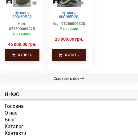
Бу шина
Бу шина
900/60R32
600/65R28,
(35.5р32)
600/65р28,
Код:
Код:
07266006528
Continental SVT
600х65х28
07269006032Д
В наличии
Uniglory (Униглори)
В наличии
28 000,00 грн.
46 000,00 грн.
КУПИТЬ
КУПИТЬ
Смотреть все
ИНФО
Головна
О нас
Блог
Каталог
Контакти