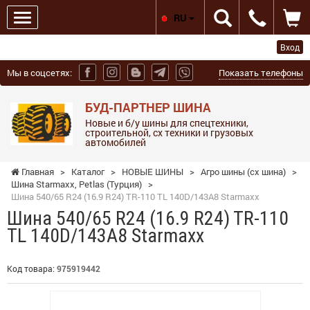
RU
Вход
Мы в соцсетях:
Показать телефоны
БУД-ПАРТНЕР ШИНА
Новые и б/у шины для спецтехники,
строительной, сх техники и грузовых
автомобилей
Главная
>
Каталог
>
НОВЫЕ ШИНЫ
>
Агро шины (сх шина)
>
Шина Starmaxx, Petlas (Турция)
>
Шина 540/65 R24 (16.9 R24) TR-110 TL 140D/143A8 Starmaxx
Шина 540/65 R24 (16.9 R24) TR-110
TL 140D/143A8 Starmaxx
Код товара:
975919442