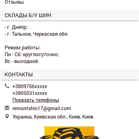
Отзывы
СКЛАДЫ Б/У ШИН
- г. Днепр;
- г. Тальное, Черкаская обл.
Режим работы:
Пн - Сб: круглосуточно;
Вс - выходной.
КОНТАКТЫ
+3809766xxxxx
+3805031xxxxx
Показать телефоны
r
emo
nts
hin
17@
gma
il.
com
Украина, Киевская обл., Киев, Киев