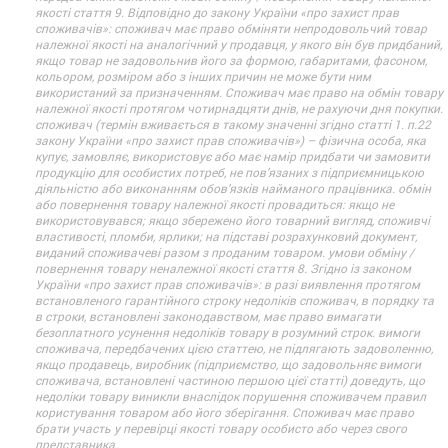
якості стаття 9. Відповідно до закону України «про захист прав
споживачів»: споживач має право обміняти непродовольчий товар
належної якості на аналогічний у продавця, у якого він був придбаний,
якщо товар не задовольнив його за формою, габаритами, фасоном,
кольором, розміром або з інших причин не може бути ним
використаний за призначенням. Споживач має право на обмін товару
належної якості протягом чотирнадцяти днів, не рахуючи дня покупки.
споживач (термін вживається в такому значенні згідно статті 1. п.22
закону України «про захист прав споживачів») – фізична особа, яка
купує, замовляє, використовує або має намір придбати чи замовити
продукцію для особистих потреб, не пов’язаних з підприємницькою
діяльністю або виконанням обов’язків найманого працівника. обмін
або повернення товару належної якості провадиться: якщо не
використовувався; якщо збережено його товарний вигляд, споживчі
властивості, пломби, ярлики; на підставі розрахунковий документ,
виданий споживачеві разом з проданим товаром. умови обміну /
повернення товару неналежної якості стаття 8. Згідно із законом
України «про захист прав споживачів»: в разі виявлення протягом
встановленого гарантійного строку недоліків споживач, в порядку та
в строки, встановлені законодавством, має право вимагати
безоплатного усунення недоліків товару в розумний строк. вимоги
споживача, передбачених цією статтею, не підлягають задоволенню,
якщо продавець, виробник (підприємство, що задовольняє вимоги
споживача, встановлені частиною першою цієї статті) доведуть, що
недоліки товару виникли внаслідок порушення споживачем правил
користування товаром або його зберігання. Споживач має право
брати участь у перевірці якості товару особисто або через свого
представника.