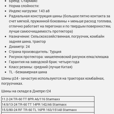
Бренд: Стармакс
Норма слойности:
Индекс нагрузки: 143 а8
Радиальная конструкция шины (большое пятно контакта за
счет мягкой, пружинной боковины + меньше расход топлива,
отлично работает на перегонах и по твердым поверхностям,
лучше самоочищаемость протектора)
Назначение: Сельскохозяйственная, погрузчик, комбайн
задняя шина, трактор
Диаметр: 24
Страна производитель: Турция
Рисунок протектора: мишеленовский рисунок елка/клюшка
Гарантия на заводской брак: четыре года
Класс резины: средний (лучше Китая)
TL - безкамерная шина
Шины р24 - зачастую используются на тракторах комбайнах,
погрузчиках.
Шины на складе в Днепре r24
11.2-24 TR-60 TT 8PR A6/116 Starmaxx
14.9/13-24 TR-60 TT 14PR 142/A6 Starmaxx
15.5/80-24 RF TR-60 TL 16PR 163/151A8 Starmaxx