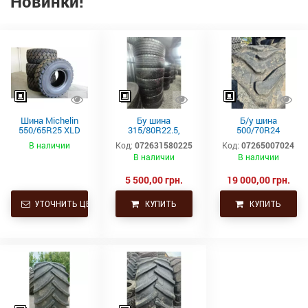
Новинки!
Шина Michelin
Бу шина
Б/у шина
550/65R25 XLD
315/80R22.5,
500/70R24
182A2 L3 TL
315/80Р22.5,
(19.5L24)
В наличии
Код:
072631580225
Код:
07265007024
315х80R22.5,
Trelleborg
В наличии
В наличии
315.80R22.5
Continental тяга,
ведущая
5 500,00 грн.
19 000,00 грн.
УТОЧНИТЬ ЦЕНУ
КУПИТЬ
КУПИТЬ