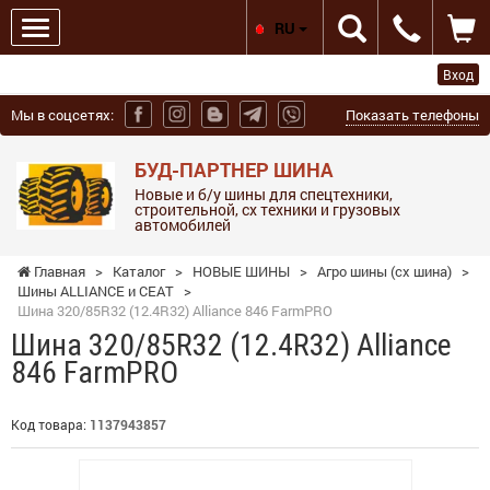
RU
Вход
Мы в соцсетях:
Показать телефоны
БУД-ПАРТНЕР ШИНА
Новые и б/у шины для спецтехники,
строительной, сх техники и грузовых
автомобилей
Главная
>
Каталог
>
НОВЫЕ ШИНЫ
>
Агро шины (сх шина)
>
Шины ALLIANCE и СЕАТ
>
Шина 320/85R32 (12.4R32) Alliance 846 FarmPRO
Шина 320/85R32 (12.4R32) Alliance
846 FarmPRO
Код товара:
1137943857