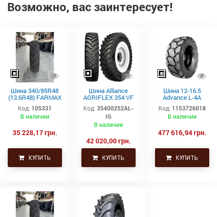
Возможно, вас заинтересует!
Шина 340/85R48
Шина Alliance
Шина 12-16.5
(13.6R48) FARMAX
AGRIFLEX 354 VF
Advance L-4A
RC TL 148D/151A8
320/90R42 148D
(14PR, TL)
Код:
105331
Код:
35400252AL-
Код:
1153726018
CEAT
TL STEEL BELTED
В наличии
IG
В наличии
В наличии
35 228,17 грн.
477 616,94 грн.
42 020,00 грн.
КУПИТЬ
КУПИТЬ
КУПИТЬ