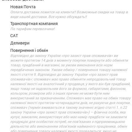
Новая Почта
Оплата доставки ложится на клиента!! Возможные скидки на товар в
виде нашей доставки. Все нужно обсуждать!!
Транспортная компания
По тарифам перевозчика!
САТ
Деливери
Повернення і обмін
Відповідно до закону України «про захист прав споживачів» ви
можете протягом 14 днів з моменту покупки повернути або обміняти
товар, придбаний в магазині, за умови виконання всіх норм
передбачених законом. Умови обміну / повернення товару належної
якості стаття 9. Відповідно до закону України «про захист прав
споживачів»: споживач має право обміняти непродовольчий товар
належної якості на аналогічний у продавця, у якого він був придбаний,
якщо товар не задовольнив його за формою, габаритами, фасоном,
кольором, розміром або з інших причин не може бути ним
використаний за призначенням. Споживач має право на обмін товару
належної якості протягом чотирнадцяти днів, не рахуючи дня покупки.
споживач (термін вживається в такому значенні згідно статті 1. п.22
закону України «про захист прав споживачів») – фізична особа, яка
купує, замовляє, використовує або має намір придбати чи замовити
продукцію для особистих потреб, не пов’язаних з підприємницькою
діяльністю або виконанням обов’язків найманого працівника. обмін
або повернення товару належної якості провадиться: якщо не