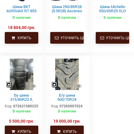
Шина BKT
Шина 250/85R28
Шина Michelin
AGRIMAX RT 855
(9.5R28) Ascenso
550/65R25 XLD
250/85R28
TDR 850 112D TL
182A2 L3 TL
В наличии
В наличии
В наличии
112A8/112B TL
(9.5R28) купить в
18 804,00 грн.
Украине
КУПИТЬ
УТОЧНИТЬ ЦЕНУ
УТОЧНИТЬ ЦЕН
Бу шина
Б/у шина
315/80R22.5,
500/70R24
315/80Р22.5,
(19.5L24)
Код:
072631580225
Код:
07265007024
315х80R22.5,
Trelleborg
В наличии
В наличии
315.80R22.5
Continental тяга,
ведущая
5 500,00 грн.
19 000,00 грн.
КУПИТЬ
КУПИТЬ