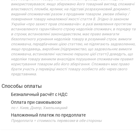
використовувався; якщо збережено його товарний вигляд, споживчі
властивості, пломби, ярлики; на підставі розрахунковий документ,
виданий споживачеві разом з проданим товаром. умови обміну /
повернення товару неналежної якості стаття 8. Згідно із законом
України «про захист прав споживачів»: в разі виявлення протягом
встановленого гарантійного строку недоліків споживач, в порядку та
в строки, встановлені законодавством, має право вимагати
безоплатного усунення недоліків товару в розумний строк. вимоги
споживача, передбачених цією статтею, не підлягають задоволенню,
якщо продавець, виробник (підприємство, що задовольняє вимоги
споживача, встановлені частиною першою цієї статті) доведуть, що
недоліки товару виникли внаслідок порушення споживачем правил
користування товаром або його зберігання. Споживач має право
брати участь у перевірці якості товару особисто або через свого
представника.
Способы оплаты
Безналичный расчёт с НДС
Оплата при самовывозе
по г. Киев, Днепр, Хмельницкий
Наложенный платеж по предоплате
Предоплата = стоимость перевозке в обе стороны