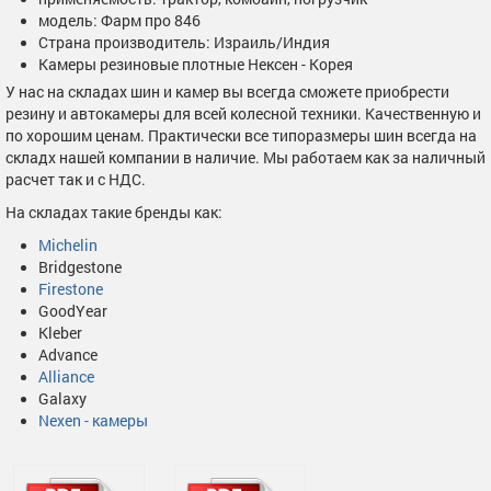
модель: Фарм про 846
Страна производитель: Израиль/Индия
Камеры резиновые плотные Нексен - Корея
У нас на складах шин и камер вы всегда сможете приобрести
резину и автокамеры для всей колесной техники. Качественную и
по хорошим ценам. Практически все типоразмеры шин всегда на
складх нашей компании в наличие. Мы работаем как за наличный
расчет так и с НДС.
На складах такие бренды как:
Michelin
Bridgestone
Firestone
GoodYear
Kleber
Advance
Alliance
Galaxy
Nexen - камеры