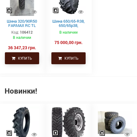
Шина 320/90R50
Шина 650/65-R38,
FARMAX RC TL
650/65р38,
150D CEAT
650х65х38 задние
Код:
106412
В наличии
колеса буряковый
В наличии
комбайн
75 000,00 грн.
36 347,23 грн.
КУПИТЬ
КУПИТЬ
Новинки!