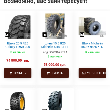
Возможно, вас заинтересует!
Шина 20.5 R25
Шина 15.5 R25
Шина Michelin
Galaxy LDSR 300
Michelin XHA L3 TL
550/65R25 XLD
E3/L3 193A2/177B
(4 шт. новые)
182A2 L3 TL
В наличии
Код:
XVC3675T1A
В наличии
В наличии
74 800,00 грн.
58 000,00 грн.
КУПИТЬ
КУПИТЬ
УТОЧНИТЬ ЦЕН