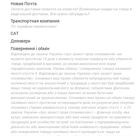
Новая Почта
Оплата доставки ложится на клиента!! Возможные скидки на товар в
виде нашей доставки. Все нужно обсуждать!!
Транспортная компания
По тарифам перевозчика!
САТ
Деливери
Повернення і обмін
Відповідно до закону України «про захист прав споживачів» ви
можете протягом 14 днів з моменту покупки повернути або обміняти
товар, придбаний в магазині, за умови виконання всіх норм
передбачених законом. Умови обміну / повернення товару належної
якості стаття 9. Відповідно до закону України «про захист прав
споживачів»: споживач має право обміняти непродовольчий товар
належної якості на аналогічний у продавця, у якого він був придбаний,
якщо товар не задовольнив його за формою, габаритами, фасоном,
кольором, розміром або з інших причин не може бути ним
використаний за призначенням. Споживач має право на обмін товару
належної якості протягом чотирнадцяти днів, не рахуючи дня покупки.
споживач (термін вживається в такому значенні згідно статті 1. п.22
закону України «про захист прав споживачів») – фізична особа, яка
купує, замовляє, використовує або має намір придбати чи замовити
продукцію для особистих потреб, не пов’язаних з підприємницькою
діяльністю або виконанням обов’язків найманого працівника. обмін
або повернення товару належної якості провадиться: якщо не