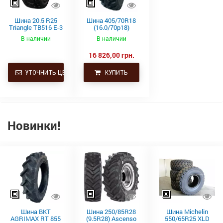
Шина 20.5 R25
Шина 405/70R18
Triangle TB516 E-3
(16.0/70р18)
T2 TL 177B/193A2
Advance GLR15
В наличии
В наличии
(153A2/141B,TL)
16 826,00 грн.
УТОЧНИТЬ ЦЕНУ
КУПИТЬ
Новинки!
Шина BKT
Шина 250/85R28
Шина Michelin
AGRIMAX RT 855
(9.5R28) Ascenso
550/65R25 XLD