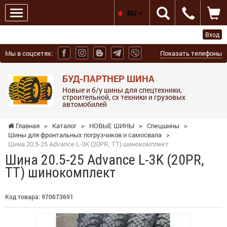
RU
Вход
Мы в соцсетях:
Показать телефоны
БУД-ПАРТНЕР ШИНА
Новые и б/у шины для спецтехники,
строительной, сх техники и грузовых
автомобилей
Главная
>
Каталог
>
НОВЫЕ ШИНЫ
>
Спецшины
>
Шины для фронтальных погрузчиков и самосвала
>
Шина 20.5-25 Advance L-3K (20PR, TT) шинокомплект
Шина 20.5-25 Advance L-3K (20PR,
TT) шинокомплект
Код товара:
970673691