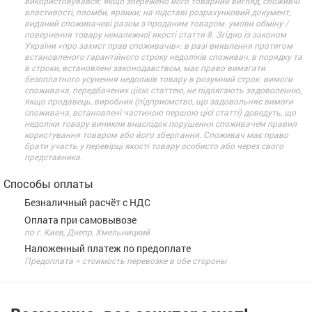
використовувався; якщо збережено його товарний вигляд, споживчі
властивості, пломби, ярлики; на підставі розрахунковий документ,
виданий споживачеві разом з проданим товаром. умови обміну /
повернення товару неналежної якості стаття 8. Згідно із законом
України «про захист прав споживачів»: в разі виявлення протягом
встановленого гарантійного строку недоліків споживач, в порядку та
в строки, встановлені законодавством, має право вимагати
безоплатного усунення недоліків товару в розумний строк. вимоги
споживача, передбачених цією статтею, не підлягають задоволенню,
якщо продавець, виробник (підприємство, що задовольняє вимоги
споживача, встановлені частиною першою цієї статті) доведуть, що
недоліки товару виникли внаслідок порушення споживачем правил
користування товаром або його зберігання. Споживач має право
брати участь у перевірці якості товару особисто або через свого
представника.
Способы оплаты
Безналичный расчёт с НДС
Оплата при самовывозе
по г. Киев, Днепр, Хмельницкий
Наложенный платеж по предоплате
Предоплата = стоимость перевозке в обе стороны