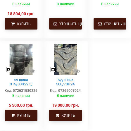
250/85R28
TDR 850 112D TL
182A2 L3 TL
В наличии
В наличии
В наличии
112A8/112B TL
(9.5R28) купить в
18 804,00 грн.
Украине
КУПИТЬ
УТОЧНИТЬ ЦЕНУ
УТОЧНИТЬ ЦЕН
Бу шина
Б/у шина
315/80R22.5,
500/70R24
315/80Р22.5,
(19.5L24)
Код:
072631580225
Код:
07265007024
315х80R22.5,
Trelleborg
В наличии
В наличии
315.80R22.5
Continental тяга,
ведущая
5 500,00 грн.
19 000,00 грн.
КУПИТЬ
КУПИТЬ