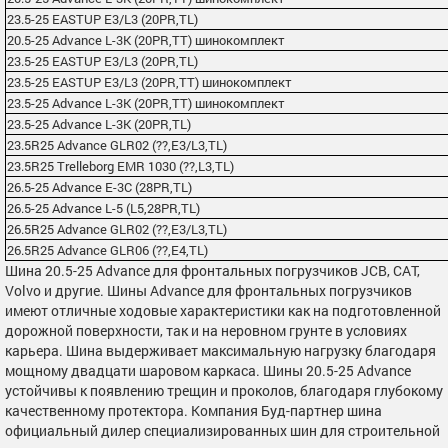
23.5-25 EASTUP E3/L3 (20PR,TL)
20.5-25 Advance L-3K (20PR,TT) шинокомплект
23.5-25 EASTUP E3/L3 (20PR,TL)
23.5-25 EASTUP E3/L3 (20PR,TT) шинокомплект
23.5-25 Advance L-3K (20PR,TT) шинокомплект
23.5-25 Advance L-3K (20PR,TL)
23.5R25 Advance GLR02 (??,E3/L3,TL)
23.5R25 Trelleborg EMR 1030 (??,L3,TL)
26.5-25 Advance E-3C (28PR,TL)
26.5-25 Advance L-5 (L5,28PR,TL)
26.5R25 Advance GLR02 (??,E3/L3,TL)
26.5R25 Advance GLR06 (??,E4,TL)
Шина 20.5-25 Advance для фронтальных погрузчиков JCB, CAT,
Volvo и другие. Шины Advance для фронтальных погрузчиков
имеют отличные ходовые характеристики как на подготовленной
дорожной поверхности, так и на неровном грунте в условиях
карьера. Шина выдерживает максимальную нагрузку благодаря
мощному двадцати шаровом каркаса. Шины 20.5-25 Advance
устойчивы к появлению трещин и проколов, благодаря глубокому
качественному протектора. Компания Буд-партнер шина
официальный дилер специализированных шин для строительной