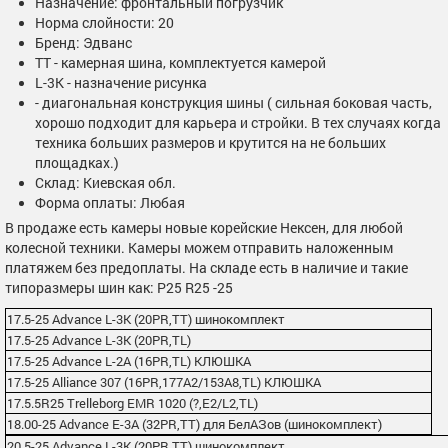
Назначение: фронтальный погрузчик
Норма слойности: 20
Бренд: Эдванс
ТТ - камерная шина, комплектуется камерой
L-3K - назначение рисунка
- диагональная конструкция шины ( сильная боковая часть,
хорошо подходит для карьера и стройки. В тех случаях когда
техника больших размеров и крутится на не больших
площадках.)
Склад: Киевская обл.
Форма оплаты: Любая
В продаже есть камеры новые корейские Нексен, для любой
колесной техники. Камеры можем отправить наложенным
платяжем без предоплаты. На складе есть в наличие и такие
типоразмеры шин как: Р25 R25 -25
17.5-25 Advance L-3K (20PR,TT) шинокомплект
17.5-25 Advance L-3K (20PR,TL)
17.5-25 Advance L-2А (16PR,TL) КЛЮШКА
17.5-25 Alliance 307 (16PR,177A2/153A8,TL) КЛЮШКА
17.5.5R25 Trelleborg EMR 1020 (?,Е2/L2,TL)
18.00-25 Advance E-3А (32PR,TT) для БелАЗов (шинокомплект)
20.5-25 Advance L-3K (20PR,TT) шинокомплект