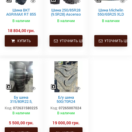
Шина BKT
Шина 250/85R28
Шина Michelin
AGRIMAX RT 855
(9.5R28) Ascenso
550/65R25 XLD
250/85R28
TDR 850 112D TL
182A2 L3 TL
В наличии
В наличии
В наличии
112A8/112B TL
(9.5R28) купить в
18 804,00 грн.
Украине
КУПИТЬ
УТОЧНИТЬ ЦЕНУ
УТОЧНИТЬ ЦЕН
Бу шина
Б/у шина
315/80R22.5,
500/70R24
315/80Р22.5,
(19.5L24)
Код:
072631580225
Код:
07265007024
315х80R22.5,
Trelleborg
В наличии
В наличии
315.80R22.5
Continental тяга,
ведущая
5 500,00 грн.
19 000,00 грн.