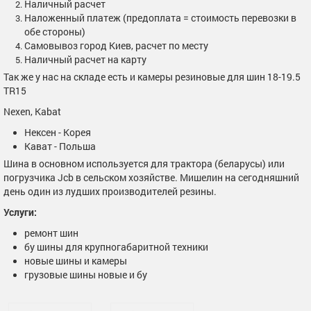
Наличный расчет
Наложенный платеж (предоплата = стоимость перевозки в
обе стороны)
Самовывоз город Киев, расчет по месту
Наличный расчет на карту
Так же у нас на складе есть и камеры резиновые для шин
18-19.5
TR15
Nexen, Kabat
Нексен - Корея
Кават - Польша
Шина в основном используется для трактора (беларусы) или
погрузчика Jcb в сельском хозяйстве. Мишелин на сегодняшний
день один из лудших производителей резины.
Услуги:
ремонт шин
бу шины для крупногабаритной техники
новые шины и камеры
грузовые шины новые и бу