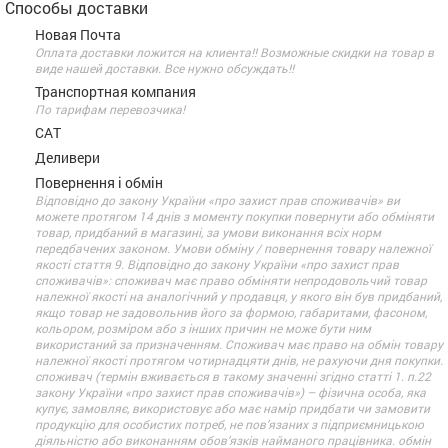
Способы доставки
Новая Почта
Оплата доставки ложится на клиента!! Возможные скидки на товар в
виде нашей доставки. Все нужно обсуждать!!
Транспортная компания
По тарифам перевозчика!
САТ
Деливери
Повернення і обмін
Відповідно до закону України «про захист прав споживачів» ви
можете протягом 14 днів з моменту покупки повернути або обміняти
товар, придбаний в магазині, за умови виконання всіх норм
передбачених законом. Умови обміну / повернення товару належної
якості стаття 9. Відповідно до закону України «про захист прав
споживачів»: споживач має право обміняти непродовольчий товар
належної якості на аналогічний у продавця, у якого він був придбаний,
якщо товар не задовольнив його за формою, габаритами, фасоном,
кольором, розміром або з інших причин не може бути ним
використаний за призначенням. Споживач має право на обмін товару
належної якості протягом чотирнадцяти днів, не рахуючи дня покупки.
споживач (термін вживається в такому значенні згідно статті 1. п.22
закону України «про захист прав споживачів») – фізична особа, яка
купує, замовляє, використовує або має намір придбати чи замовити
продукцію для особистих потреб, не пов’язаних з підприємницькою
діяльністю або виконанням обов’язків найманого працівника. обмін