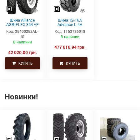
Шина Alliance
Шина 12-16.5
AGRIFLEX 354 VF
Advance L-4A
320/90R42 148D
(14PR, TL)
Код:
35400252AL-
Код:
1153726018
TL STEEL BELTED
IG
В наличии
В наличии
477 616,94 грн.
42 020,00 грн.
КУПИТЬ
КУПИТЬ
Новинки!