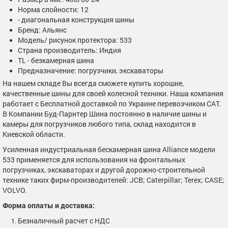
Норма слойности: 12
- диагональная конструкция шины
Бренд: Альянс
Модель/ рисунок протектора: 533
Страна производитель: Индия
TL - безкамерная шина
Предназначение: погрузчики, экскаваторы
На нашем складе Вы всегда сможете купить хорошие,
качественные шины для своей колесной техники. Наша компания
работает с Бесплатной доставкой по Украине перевозчиком САТ.
В Компании Буд-Парнтер Шина постоянно в наличие шины и
камеры для погрузчиков любого типа, склад находится в
Киевской области.
Усиленная индустриальная бескамерная шина Alliance модели
533 применяется для использования на фронтальных
погрузчиках, экскаваторах и другой дорожно-строительной
технике таких фирм-производителей: JСB; Сaterpillar; Terеx; CASE;
VОLVO.
Форма оплаты и доставка:
Безналичный расчет с НДС