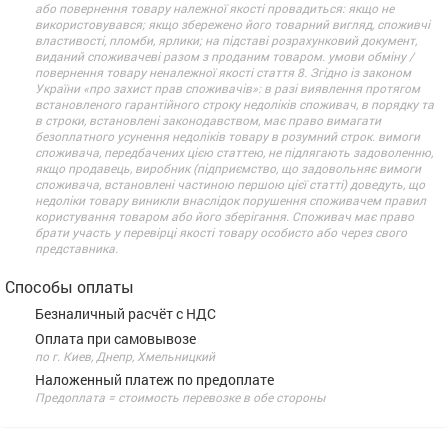
або повернення товару належної якості провадиться: якщо не
використовувався; якщо збережено його товарний вигляд, споживчі
властивості, пломби, ярлики; на підставі розрахунковий документ,
виданий споживачеві разом з проданим товаром. умови обміну /
повернення товару неналежної якості стаття 8. Згідно із законом
України «про захист прав споживачів»: в разі виявлення протягом
встановленого гарантійного строку недоліків споживач, в порядку та
в строки, встановлені законодавством, має право вимагати
безоплатного усунення недоліків товару в розумний строк. вимоги
споживача, передбачених цією статтею, не підлягають задоволенню,
якщо продавець, виробник (підприємство, що задовольняє вимоги
споживача, встановлені частиною першою цієї статті) доведуть, що
недоліки товару виникли внаслідок порушення споживачем правил
користування товаром або його зберігання. Споживач має право
брати участь у перевірці якості товару особисто або через свого
представника.
Способы оплаты
Безналичный расчёт с НДС
Оплата при самовывозе
по г. Киев, Днепр, Хмельницкий
Наложенный платеж по предоплате
Предоплата = стоимость перевозке в обе стороны