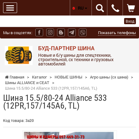
RU
Вход
Мы в соцсетях:
Показать телефоны
БУД-ПАРТНЕР ШИНА
Новые и б/у шины для спецтехники,
строительной, сх техники и грузовых
автомобилей
Главная
>
Каталог
>
НОВЫЕ ШИНЫ
>
Агро шины (сх шина)
>
Шины ALLIANCE и СЕАТ
>
Шина 15.5/80-24 Alliance 533 (12PR,157/145A6, TL)
Шина 15.5/80-24 Alliance 533
(12PR,157/145A6, TL)
Код товара:
3а20