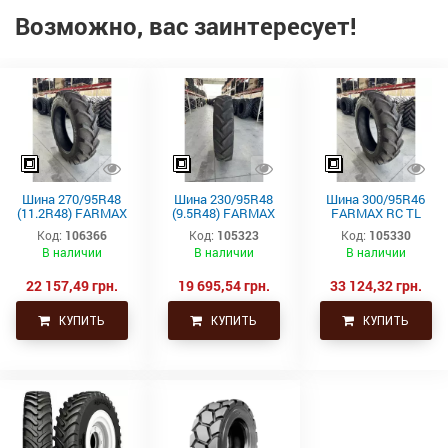
Возможно, вас заинтересует!
Шина 270/95R48
Шина 230/95R48
Шина 300/95R46
(11.2R48) FARMAX
(9.5R48) FARMAX
FARMAX RC TL
RC TL 142D/145A8
RC TL136D/139A8
148D/151A8 CEAT
Код:
106366
Код:
105323
Код:
105330
CEAT
CEAT
В наличии
В наличии
В наличии
22 157,49 грн.
19 695,54 грн.
33 124,32 грн.
КУПИТЬ
КУПИТЬ
КУПИТЬ