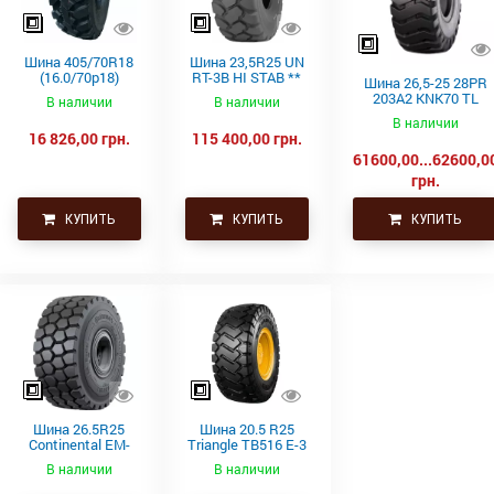
Шина 405/70R18
Шина 23,5R25 UN
(16.0/70р18)
RT-3B HI STAB **
Шина 26,5-25 28PR
Advance GLR15
6S 201A2 TL
203A2 KNK70 TL
В наличии
В наличии
(153A2/141B,TL)
(Goodyear)
(OZKA) (фронтальны
В наличии
погрузчик)
16 826,00 грн.
115 400,00 грн.
61600,00...62600,0
грн.
КУПИТЬ
КУПИТЬ
КУПИТЬ
Шина 26.5R25
Шина 20.5 R25
Continental EM-
Triangle TB516 E-3
Master 193B /
T2 TL 177B/193A2
В наличии
В наличии
209A2