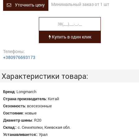
Минимальный заказ от 1 шт
Уточнить цену
Купить в один клик
Телефоны:
+380976693173
Характеристики товара:
Бренд
:
Longmarch
Страна производитель
:
Китай
Сезонность
:
всесезонные
Состояние
:
новые
Диаметр шины
:
R20
Склад:
:
с. Семиполки, Киевская обл.
Устанавливается:
:
Урал