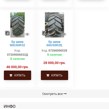
Бу шина
Бу шина
900/60R32
600/65R28,
(35.5р32)
600/65р28,
Код:
Код:
07266006528
Continental SVT
600х65х28
07269006032Д
В наличии
Uniglory (Униглори)
В наличии
28 000,00 грн.
46 000,00 грн.
КУПИТЬ
КУПИТЬ
Смотреть все
ИНФО