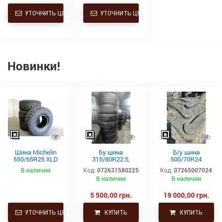
УТОЧНИТЬ ЦЕНУ
УТОЧНИТЬ ЦЕНУ
Новинки!
Шина Michelin
Бу шина
Б/у шина
550/65R25 XLD
315/80R22.5,
500/70R24
182A2 L3 TL
315/80Р22.5,
(19.5L24)
В наличии
Код:
072631580225
Код:
07265007024
315х80R22.5,
Trelleborg
В наличии
В наличии
315.80R22.5
Continental тяга,
ведущая
5 500,00 грн.
19 000,00 грн.
УТОЧНИТЬ ЦЕНУ
КУПИТЬ
КУПИТЬ