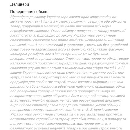
Деливери
Повернення і обмін
Відповідно до закону України «про захист прав споживачів» ви
можете протягом 14 днів з моменту покупки повернути або обміняти
товар, придбаний в магазині, за умови виконання всіх норм
передбачених законом. Умови обміну / повернення товару належної
якості стаття 9. Відповідно до закону України «про захист прав
споживачів»: споживач має право обміняти непродовольчий товар
належної якості на аналогічний у продавця, у якого він був придбаний,
якщо товар не задовольнив його за формою, габаритами, фасоном,
кольором, розміром або з інших причин не може бути ним
використаний за призначенням. Споживач має право на обмін товару
належної якості протягом чотирнадцяти днів, не рахуючи дня покупки.
споживач (термін вживається в такому значенні згідно статті 1. п.22
закону України «про захист прав споживачів») – фізична особа, яка
купує, замовляє, використовує або має намір придбати чи замовити
продукцію для особистих потреб, не пов’язаних з підприємницькою
діяльністю або виконанням обов’язків найманого працівника. обмін
або повернення товару належної якості провадиться: якщо не
використовувався; якщо збережено його товарний вигляд, споживчі
властивості, пломби, ярлики; на підставі розрахунковий документ,
виданий споживачеві разом з проданим товаром. умови обміну /
повернення товару неналежної якості стаття 8. Згідно із законом
України «про захист прав споживачів»: в разі виявлення протягом
встановленого гарантійного строку недоліків споживач, в порядку та
в строки, встановлені законодавством, має право вимагати
безоплатного усунення недоліків товару в розумний строк. вимоги