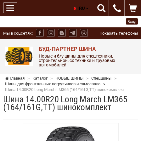
RU
Вход
Мы в соцсетях:
Показать телефоны
БУД-ПАРТНЕР ШИНА
Новые и б/у шины для спецтехники,
строительной, сх техники и грузовых
автомобилей
Главная
>
Каталог
>
НОВЫЕ ШИНЫ
>
Спецшины
>
Шины для фронтальных погрузчиков и самосвала
>
Шина 14.00R20 Long March LM365 (164/161G,TT) шинокомплект
Шина 14.00R20 Long March LM365
(164/161G,TT) шинокомплект