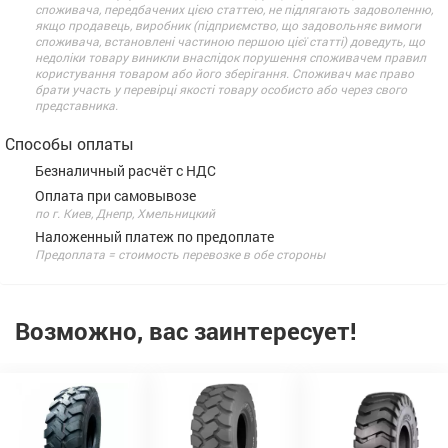
споживача, передбачених цією статтею, не підлягають задоволенню,
якщо продавець, виробник (підприємство, що задовольняє вимоги
споживача, встановлені частиною першою цієї статті) доведуть, що
недоліки товару виникли внаслідок порушення споживачем правил
користування товаром або його зберігання. Споживач має право
брати участь у перевірці якості товару особисто або через свого
представника.
Способы оплаты
Безналичный расчёт с НДС
Оплата при самовывозе
по г. Киев, Днепр, Хмельницкий
Наложенный платеж по предоплате
Предоплата = стоимость перевозке в обе стороны
Возможно, вас заинтересует!