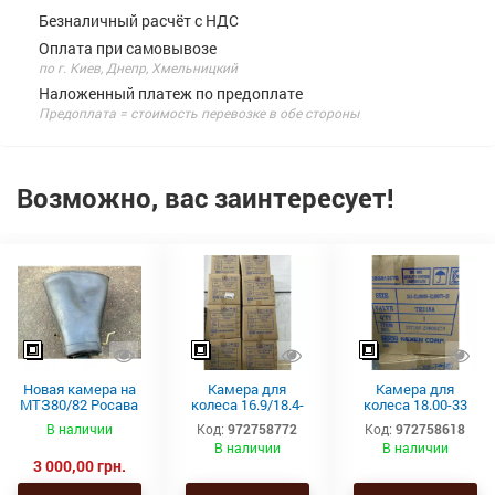
Безналичный расчёт с НДС
Оплата при самовывозе
по г. Киев, Днепр, Хмельницкий
Наложенный платеж по предоплате
Предоплата = стоимость перевозке в обе стороны
Возможно, вас заинтересует!
Новая камера на
Камера для
Камера для
МТЗ80/82 Росава
колеса 16.9/18.4-
колеса 18.00-33
толстая 15.5-38
46 TR-218A Kabat
TRJ1175C Kabat*
В наличии
Код:
972758772
Код:
972758618
В наличии
В наличии
3 000,00 грн.