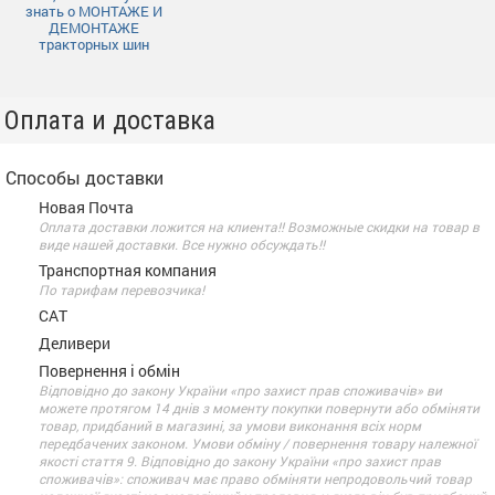
знать о МОНТАЖЕ И
ДЕМОНТАЖЕ
тракторных шин
Оплата и доставка
Способы доставки
Новая Почта
Оплата доставки ложится на клиента!! Возможные скидки на товар в
виде нашей доставки. Все нужно обсуждать!!
Транспортная компания
По тарифам перевозчика!
САТ
Деливери
Повернення і обмін
Відповідно до закону України «про захист прав споживачів» ви
можете протягом 14 днів з моменту покупки повернути або обміняти
товар, придбаний в магазині, за умови виконання всіх норм
передбачених законом. Умови обміну / повернення товару належної
якості стаття 9. Відповідно до закону України «про захист прав
споживачів»: споживач має право обміняти непродовольчий товар