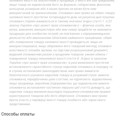
належної якості на аналогічний у продавця, у якого він був придбаний,
якщо товар не задовольнив його за формою, габаритами, фасоном,
кольором, розміром або з інших причин не може бути ним
використаний за призначенням. Споживач має право на обмін товару
належної якості протягом чотирнадцяти днів, не рахуючи дня покупки.
споживач (термін вживається в такому значенні згідно статті 1. п.22
закону України «про захист прав споживачів») – фізична особа, яка
купує, замовляє, використовує або має намір придбати чи замовити
продукцію для особистих потреб, не пов’язаних з підприємницькою
діяльністю або виконанням обов’язків найманого працівника. обмін
або повернення товару належної якості провадиться: якщо не
використовувався; якщо збережено його товарний вигляд, споживчі
властивості, пломби, ярлики; на підставі розрахунковий документ,
виданий споживачеві разом з проданим товаром. умови обміну /
повернення товару неналежної якості стаття 8. Згідно із законом
України «про захист прав споживачів»: в разі виявлення протягом
встановленого гарантійного строку недоліків споживач, в порядку та
в строки, встановлені законодавством, має право вимагати
безоплатного усунення недоліків товару в розумний строк. вимоги
споживача, передбачених цією статтею, не підлягають задоволенню,
якщо продавець, виробник (підприємство, що задовольняє вимоги
споживача, встановлені частиною першою цієї статті) доведуть, що
недоліки товару виникли внаслідок порушення споживачем правил
користування товаром або його зберігання. Споживач має право
брати участь у перевірці якості товару особисто або через свого
представника.
Способы оплаты