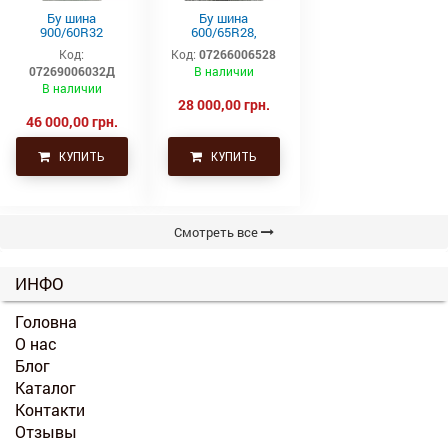
Бу шина
Бу шина
900/60R32
600/65R28,
(35.5р32)
600/65р28,
Код:
Код:
07266006528
Continental SVT
600х65х28
07269006032Д
В наличии
Uniglory (Униглори)
В наличии
28 000,00 грн.
46 000,00 грн.
КУПИТЬ
КУПИТЬ
Смотреть все
ИНФО
Головна
О нас
Блог
Каталог
Контакти
Отзывы