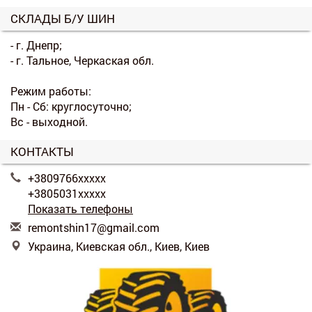
СКЛАДЫ Б/У ШИН
- г. Днепр;
- г. Тальное, Черкаская обл.
Режим работы:
Пн - Сб: круглосуточно;
Вс - выходной.
КОНТАКТЫ
+3809766xxxxx
+3805031xxxxx
Показать телефоны
r
emo
nts
hin
17@
gma
il.
com
Украина, Киевская обл., Киев, Киев