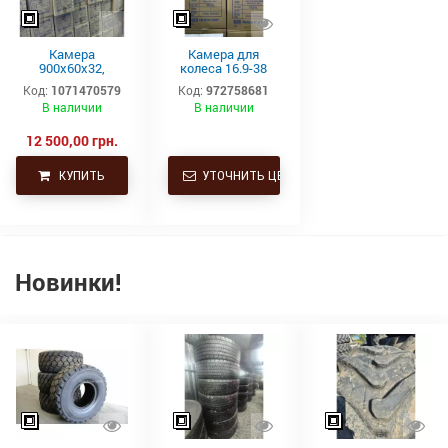
Камера
Камера для
900х60х32,
колеса 16.9-38
900/60/32,
NEXEN TR218A
Код:
1071470579
Код:
972758681
900/60р32,
(16.9/14-38,
В наличии
В наличии
толстая 35,5-32
18.4/15-38, 480/70-
Нексен Корея
38, 520/70-38,
480/85-38, 380/85-
12 500,00 грн.
38)
КУПИТЬ
УТОЧНИТЬ ЦЕНУ
Новинки!