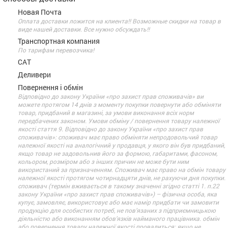
Новая Почта
Оплата доставки ложится на клиента!! Возможные скидки на товар в
виде нашей доставки. Все нужно обсуждать!!
Транспортная компания
По тарифам перевозчика!
САТ
Деливери
Повернення і обмін
Відповідно до закону України «про захист прав споживачів» ви
можете протягом 14 днів з моменту покупки повернути або обміняти
товар, придбаний в магазині, за умови виконання всіх норм
передбачених законом. Умови обміну / повернення товару належної
якості стаття 9. Відповідно до закону України «про захист прав
споживачів»: споживач має право обміняти непродовольчий товар
належної якості на аналогічний у продавця, у якого він був придбаний,
якщо товар не задовольнив його за формою, габаритами, фасоном,
кольором, розміром або з інших причин не може бути ним
використаний за призначенням. Споживач має право на обмін товару
належної якості протягом чотирнадцяти днів, не рахуючи дня покупки.
споживач (термін вживається в такому значенні згідно статті 1. п.22
закону України «про захист прав споживачів») – фізична особа, яка
купує, замовляє, використовує або має намір придбати чи замовити
продукцію для особистих потреб, не пов’язаних з підприємницькою
діяльністю або виконанням обов’язків найманого працівника. обмін
або повернення товару належної якості провадиться: якщо не