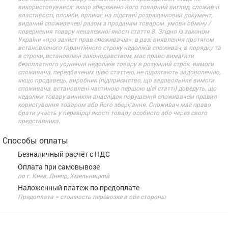
використовувався; якщо збережено його товарний вигляд, споживчі
властивості, пломби, ярлики; на підставі розрахунковий документ,
виданий споживачеві разом з проданим товаром. умови обміну /
повернення товару неналежної якості стаття 8. Згідно із законом
України «про захист прав споживачів»: в разі виявлення протягом
встановленого гарантійного строку недоліків споживач, в порядку та
в строки, встановлені законодавством, має право вимагати
безоплатного усунення недоліків товару в розумний строк. вимоги
споживача, передбачених цією статтею, не підлягають задоволенню,
якщо продавець, виробник (підприємство, що задовольняє вимоги
споживача, встановлені частиною першою цієї статті) доведуть, що
недоліки товару виникли внаслідок порушення споживачем правил
користування товаром або його зберігання. Споживач має право
брати участь у перевірці якості товару особисто або через свого
представника.
Способы оплаты
Безналичный расчёт с НДС
Оплата при самовывозе
по г. Киев, Днепр, Хмельницкий
Наложенный платеж по предоплате
Предоплата = стоимость перевозке в обе стороны