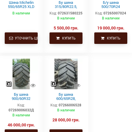
Шина Michelin
Бу шина
Б/у шина
550/65R25 XLD
315/80R22.5,
500/70R24
182A2 L3 TL
315/80Р22.5,
(19.5L24)
В наличии
Код:
072631580225
Код:
07265007024
315х80R22.5,
Trelleborg
В наличии
В наличии
315.80R22.5
Continental тяга,
ведущая
5 500,00 грн.
19 000,00 грн.
УТОЧНИТЬ ЦЕНУ
КУПИТЬ
КУПИТЬ
Бу шина
Бу шина
900/60R32
600/65R28,
(35.5р32)
600/65р28,
Код:
Код:
07266006528
Continental SVT
600х65х28
07269006032Д
В наличии
Uniglory (Униглори)
В наличии
28 000,00 грн.
46 000,00 грн.