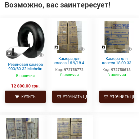
Возможно, вас заинтересует!
Камера для
Камера для
колеса 16.9/18.4-
колеса 18.00-33
Резиновая камера
46 TR-218A Kabat
TRJ1175C Kabat*
900/60-32 Michelin
Код:
972758772
Код:
972758618
для
В наличии
В наличии
В наличии
сельскохозяйственн
ой техники
12 800,00 грн.
КУПИТЬ
УТОЧНИТЬ ЦЕНУ
УТОЧНИТЬ ЦЕН