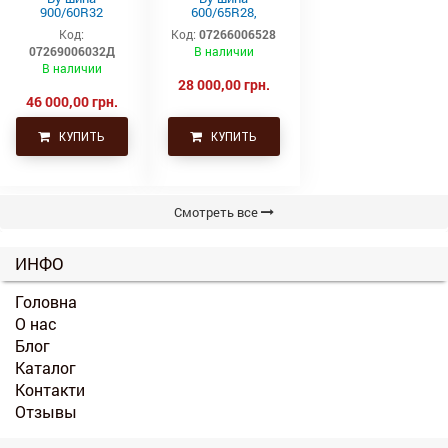
900/60R32
600/65R28,
(35.5р32)
600/65р28,
Код:
Код:
07266006528
Continental SVT
600х65х28
07269006032Д
В наличии
Uniglory (Униглори)
В наличии
28 000,00 грн.
46 000,00 грн.
КУПИТЬ
КУПИТЬ
Смотреть все
ИНФО
Головна
О нас
Блог
Каталог
Контакти
Отзывы