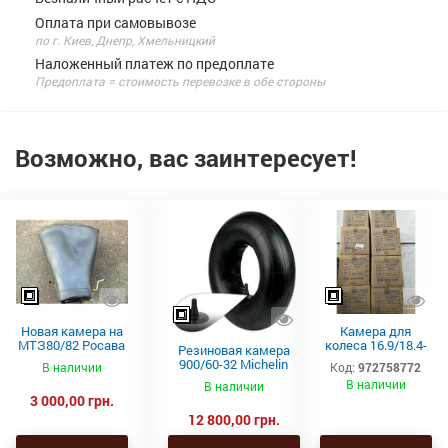
Оплата при самовывозе
по г. Киев, Днепр, Хмельницкий
Наложенный платеж по предоплате
Предоплата = стоимость перевозке в обе стороны
Возможно, вас заинтересует!
Новая камера на
Камера для
МТЗ80/82 Росава
колеса 16.9/18.4-
Резиновая камера
толстая 15.5-38
46 TR-218A Kabat
900/60-32 Michelin
В наличии
Код:
972758772
для
В наличии
В наличии
сельскохозяйственн
3 000,00 грн.
ой техники
12 800,00 грн.