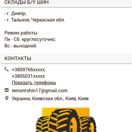
СКЛАДЫ Б/У ШИН
- г. Днепр;
- г. Тальное, Черкаская обл.
Режим работы:
Пн - Сб: круглосуточно;
Вс - выходной.
КОНТАКТЫ
+3809766xxxxx
+3805031xxxxx
Показать телефоны
r
emo
nts
hin
17@
gma
il.
com
Украина, Киевская обл., Киев, Киев