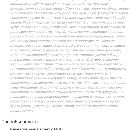
кольором, розміром або з інших причин не може бути ним
використаний за призначенням. Споживач має право на обмін товару
належної якості протягом чотирнадцяти днів, не рахуючи дня покупки.
споживач (термін вживається в такому значенні згідно статті 1. п.22
закону України «про захист прав споживачів») – фізична особа, яка
купує, замовляє, використовує або має намір придбати чи замовити
продукцію для особистих потреб, не пов’язаних з підприємницькою
діяльністю або виконанням обов’язків найманого працівника. обмін
або повернення товару належної якості провадиться: якщо не
використовувався; якщо збережено його товарний вигляд, споживчі
властивості, пломби, ярлики; на підставі розрахунковий документ,
виданий споживачеві разом з проданим товаром. умови обміну /
повернення товару неналежної якості стаття 8. Згідно із законом
України «про захист прав споживачів»: в разі виявлення протягом
встановленого гарантійного строку недоліків споживач, в порядку та
в строки, встановлені законодавством, має право вимагати
безоплатного усунення недоліків товару в розумний строк. вимоги
споживача, передбачених цією статтею, не підлягають задоволенню,
якщо продавець, виробник (підприємство, що задовольняє вимоги
споживача, встановлені частиною першою цієї статті) доведуть, що
недоліки товару виникли внаслідок порушення споживачем правил
користування товаром або його зберігання. Споживач має право
брати участь у перевірці якості товару особисто або через свого
представника.
Способы оплаты
Безналичный расчёт с НДС