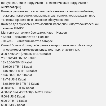
погрузчики, мини погрузчики, телескопические погрузчики и
экскаваторы)
Камера резиновая – сельскохозяйственная техника (комбайны,
трактора, погрузчики, опрыскиватель, сеялки, кормораздатчики,
тележки. Прицепное и навесное оборудования).
Камера для грузовых автомобилей, карьерной и портовой колесной
техники. R8-R54
Мы торгуем такими брендами: Кават, Нексен
• Кават – производится в Польше
• Нексен – изготавливается в Корее
Самый большой склад в Украине камер и шин новых. На складе
типоразмеры камер резиновых, плотных, эластичных.
3.00-4 V6.02.2 (260х85 TR87S) Kabat
23-5 GW 4B 50x65° Kabat
13X5.00-6 TR-13 Kabat
15x6.00-6 TR-13 Kabat
16x6.50/7.5-8 TR-13 Kabat
18x6.50-8 TR-13 Kabat
18x7-8 JS-2 Kabat
18x8.50/9.50-8 TR-13 Kabat
3.00/3.25-8 TR-87 Kabat
4.00-8 (16x4; 400x100) V 6.02.2 Kabat
5.00-8 JS-2 Kabat
6.00-9 TR-13 Kabat
6.00-9 JS-2 Kabat