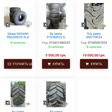
Шина Michelin
Бу шина
Б/у шина
550/65R25 XLD
315/80R22.5,
500/70R24
182A2 L3 TL
315/80Р22.5,
(19.5L24)
В наличии
Код:
072631580225
Код:
07265007024
315х80R22.5,
Trelleborg
В наличии
В наличии
315.80R22.5
Continental тяга,
ведущая
5 500,00 грн.
19 000,00 грн.
УТОЧНИТЬ ЦЕНУ
КУПИТЬ
КУПИТЬ
Бу шина
Бу шина