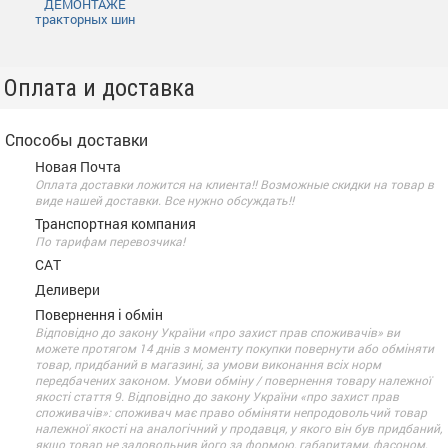
ДЕМОНТАЖЕ
тракторных шин
Оплата и доставка
Способы доставки
Новая Почта
Оплата доставки ложится на клиента!! Возможные скидки на товар в
виде нашей доставки. Все нужно обсуждать!!
Транспортная компания
По тарифам перевозчика!
САТ
Деливери
Повернення і обмін
Відповідно до закону України «про захист прав споживачів» ви
можете протягом 14 днів з моменту покупки повернути або обміняти
товар, придбаний в магазині, за умови виконання всіх норм
передбачених законом. Умови обміну / повернення товару належної
якості стаття 9. Відповідно до закону України «про захист прав
споживачів»: споживач має право обміняти непродовольчий товар
належної якості на аналогічний у продавця, у якого він був придбаний,
якщо товар не задовольнив його за формою, габаритами, фасоном,