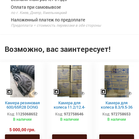
Оплата при самовывозе
по г. Киев, Днепр, Хмельницкий
Наложенный платеж по предоплате
Предоплата = стоимость перевозке в обе стороны
Возможно, вас заинтересует!
Камера резиновая
Камера для
Камера для
600/65R28 DONG
колеса 11.2/12.4-
колеса 8.3/9.5-36
AH TR218A
36 TR218A Kabat
TR218A Kabat
Код:
1125068652
Код:
972758646
Код:
972758653
В наличии
В наличии
В наличии
5 000,00 грн.