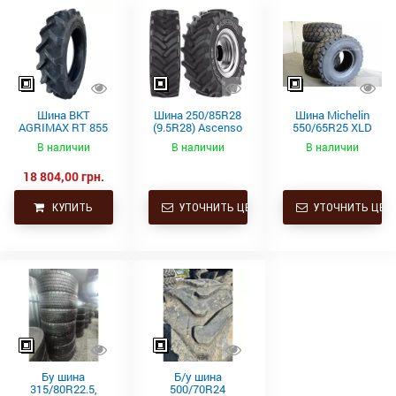
Шина BKT
Шина 250/85R28
Шина Michelin
AGRIMAX RT 855
(9.5R28) Ascenso
550/65R25 XLD
250/85R28
TDR 850 112D TL
182A2 L3 TL
В наличии
В наличии
В наличии
112A8/112B TL
(9.5R28) купить в
18 804,00 грн.
Украине
КУПИТЬ
УТОЧНИТЬ ЦЕНУ
УТОЧНИТЬ ЦЕН
Бу шина
Б/у шина
315/80R22.5,
500/70R24