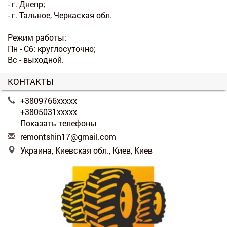
- г. Днепр;
- г. Тальное, Черкаская обл.
Режим работы:
Пн - Сб: круглосуточно;
Вс - выходной.
КОНТАКТЫ
+3809766xxxxx
+3805031xxxxx
Показать телефоны
r
emo
nts
hin
17@
gma
il.
com
Украина, Киевская обл., Киев, Киев