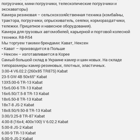
погрузчики, мини погрузчики, телескопические погрузчики и
экскаваторы)
Камера резиновая – сельскохозяйственная техника (комбайны,
трактора, погрузчики, опрыскиватель, сеялки, кормораздатчики,
тележки. Прицепное и навесное оборудования).
Камера для грузовых автомобилей, карьерной и портовой колесной
техники. R8-R54
Мы торгуем такими брендами: Кават, Нексен
• Кават – производится в Польше
• Нексен – изготавливается в Корее
Самый большой склад в Украине камер и шин новых. На складе
типоразмеры камер резиновых, плотных, эластичных.
3.00-4 V6.02.2 (260х85 TR87S) Kabat
23-5 GW 4B 50x65° Kabat
13X5.00-6 TR-13 Kabat
15x6.00-6 TR-13 Kabat
16x6.50/7.5-8 TR-13 Kabat
18x6.50-8 TR-13 Kabat
18x7-8 JS-2 Kabat
18x8.50/9.50-8 TR-13 Kabat
3.00/3.25-8 TR-87 Kabat
4.00-8 (16x4; 400x100) V 6.02.2 Kabat
5.00-8 JS-2 Kabat
6.00-9 TR-13 Kabat
6.00-9 JS-2 Kabat