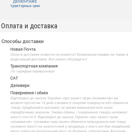
ДЕМОНТАЖЕ
тракторных шин
Оплата и доставка
Способы доставки
Новая Почта
Оплата доставки ложится на клиента!! Возможные скидки на товар в
виде нашей доставки. Все нужно обсуждать!!
Транспортная компания
По тарифам перевозчика!
САТ
Деливери
Повернення і обмін
Відповідно до закону України «про захист прав споживачів» ви
можете протягом 14 днів з моменту покупки повернути або обміняти
товар, придбаний в магазині, за умови виконання всіх норм
передбачених законом. Умови обміну / повернення товару належної
якості стаття 9. Відповідно до закону України «про захист прав
споживачів»: споживач має право обміняти непродовольчий товар
належної якості на аналогічний у продавця, у якого він був придбаний,
якщо товар не задовольнив його за формою, габаритами, фасоном,