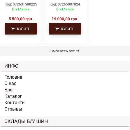
315/80Р22.5,
(19.5L24)
Код:
072631580225
Код:
07265007024
315х80R22.5,
Trelleborg
В наличии
В наличии
315.80R22.5
Continental тяга,
ведущая
5 500,00 грн.
19 000,00 грн.
КУПИТЬ
КУПИТЬ
Смотреть все
ИНФО
Головна
О нас
Блог
Каталог
Контакти
Отзывы
СКЛАДЫ Б/У ШИН