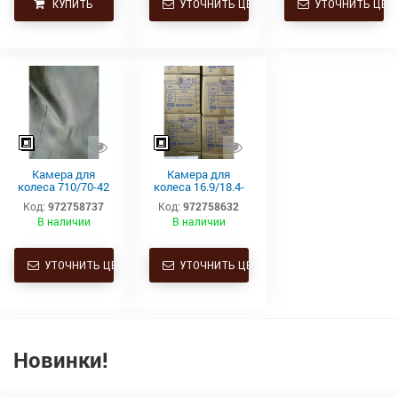
КУПИТЬ
УТОЧНИТЬ ЦЕНУ
УТОЧНИТЬ ЦЕН
Камера для
Камера для
колеса 710/70-42
колеса 16.9/18.4-
(650/85-
34 (420/85-34,
Код:
972758737
Код:
972758632
42)*TR218A Kabat
460/85-34, 480/80-
В наличии
В наличии
34) TR218A Kabat*
УТОЧНИТЬ ЦЕНУ
УТОЧНИТЬ ЦЕНУ
Новинки!