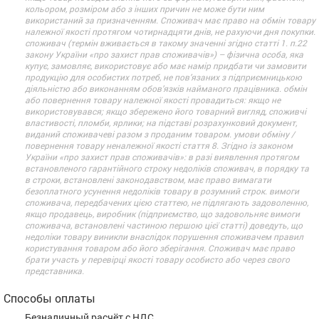
кольором, розміром або з інших причин не може бути ним
використаний за призначенням. Споживач має право на обмін товару
належної якості протягом чотирнадцяти днів, не рахуючи дня покупки.
споживач (термін вживається в такому значенні згідно статті 1. п.22
закону України «про захист прав споживачів») – фізична особа, яка
купує, замовляє, використовує або має намір придбати чи замовити
продукцію для особистих потреб, не пов’язаних з підприємницькою
діяльністю або виконанням обов’язків найманого працівника. обмін
або повернення товару належної якості провадиться: якщо не
використовувався; якщо збережено його товарний вигляд, споживчі
властивості, пломби, ярлики; на підставі розрахунковий документ,
виданий споживачеві разом з проданим товаром. умови обміну /
повернення товару неналежної якості стаття 8. Згідно із законом
України «про захист прав споживачів»: в разі виявлення протягом
встановленого гарантійного строку недоліків споживач, в порядку та
в строки, встановлені законодавством, має право вимагати
безоплатного усунення недоліків товару в розумний строк. вимоги
споживача, передбачених цією статтею, не підлягають задоволенню,
якщо продавець, виробник (підприємство, що задовольняє вимоги
споживача, встановлені частиною першою цієї статті) доведуть, що
недоліки товару виникли внаслідок порушення споживачем правил
користування товаром або його зберігання. Споживач має право
брати участь у перевірці якості товару особисто або через свого
представника.
Способы оплаты
Безналичный расчёт с НДС