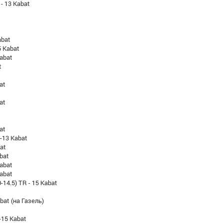
 - 13 Kabat
abat
5 Kabat
abat
t
at
at
at
-13 Kabat
at
bat
Kabat
Kabat
-14.5) TR - 15 Kabat
bat (на Газель)
-15 Kabat