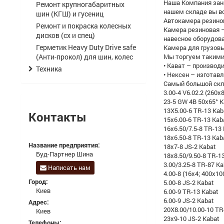
Наша Компания зан
Ремонт крупногабаритных
нашем складе вы в
шин (КГШ) и гусениц
Автокамера резинов
Ремонт и покраска колесных
Камера резиновая –
дисков (сх и спец)
навесное оборудова
Герметик Heavy Duty Drive safe
Камера для грузовы
(Анти-прокол) для шин, колес
Мы торгуем такими
• Кават – производ
Техника
• Нексен – изготав
Самый большой скла
3.00-4 V6.02.2 (260
23-5 GW 4B 50x65° K
13X5.00-6 TR-13 Kab
Контакты
15x6.00-6 TR-13 Kab
16x6.50/7.5-8 TR-13
18x6.50-8 TR-13 Kab
Название предприятия:
18x7-8 JS-2 Kabat
Буд-Партнер Шина
18x8.50/9.50-8 TR-1
3.00/3.25-8 TR-87 Ka
Написать нам
4.00-8 (16x4; 400x10
Город:
5.00-8 JS-2 Kabat
Киев
6.00-9 TR-13 Kabat
6.00-9 JS-2 Kabat
Адрес:
20X8.00/10.00-10 TR
Киев
23x9-10 JS-2 Kabat
Телефоны: