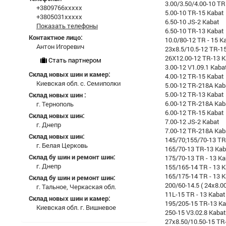
3.00/3.50/4.00-10 TR
+3809766xxxxx
5.00-10 TR-15 Kabat
+3805031xxxxx
6.50-10 JS-2 Kabat
Показать телефоны
6.50-10 TR-13 Kabat
Контактное лицо:
10.0/80-12 TR - 15 K
Антон Игоревич
23x8.5/10.5-12 TR-1
26X12.00-12 TR-13 K
Стать партнером
3.00-12 V1.09.1 Kaba
Склад новых шин и камер:
4.00-12 TR-15 Kabat
Киевская обл. с. Семиполки
5.00-12 TR-218A Kab
5.00-12 TR-13 Kabat
Склад новых шин :
6.00-12 TR-218A Kab
г. Тернополь
6.00-12 TR-15 Kabat
Склад новых шин:
7.00-12 JS-2 Kabat
г. Днепр
7.00-12 TR-218A Kab
Склад новых шин:
145/70;155/70-13 TR
г. Белая Церковь
165/70-13 TR-13 Kab
Склад бу шин и ремонт шин:
175/70-13 TR - 13 Ka
г. Днепр
155/165-14 TR - 13 
165/175-14 TR - 13 
Склад бу шин и ремонт шин:
200/60-14.5 ( 24x8.00
г. Тальное, Черкаская обл.
11L-15 TR - 13 Kabat
Склад новых шин и камер:
195/205-15 TR-13 Ka
Киевская обл. г. Вишневое
250-15 V3.02.8 Kabat
27x8.50/10.50-15 TR