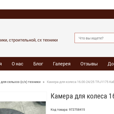
ики, строительной, сх техники
я
О нас
Блог
Галерея
Отзывы
До
для сельхоз (с/х) техники
>
Камера для колеса 16.00-24/25 TRJ1175 Ka
Камера для колеса 1
Код товара:
972758415