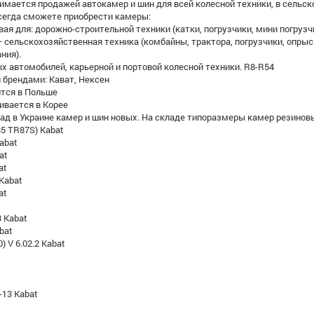
имается продажей автокамер и шин для всей колесной техники, в сельс
сегда сможете приобрести камеры:
ая для: дорожно-строительной техники (катки, погрузчики, мини погрузч
 сельскохозяйственная техника (комбайны, трактора, погрузчики, опрыс
ния).
х автомобилей, карьерной и портовой колесной техники. R8-R54
 брендами: Кават, Нексен
ится в Польше
ливается в Корее
д в Украине камер и шин новых. На складе типоразмеры камер резиновы
х85 TR87S) Kabat
abat
at
at
 Kabat
at
3 Kabat
bat
0) V 6.02.2 Kabat
-13 Kabat