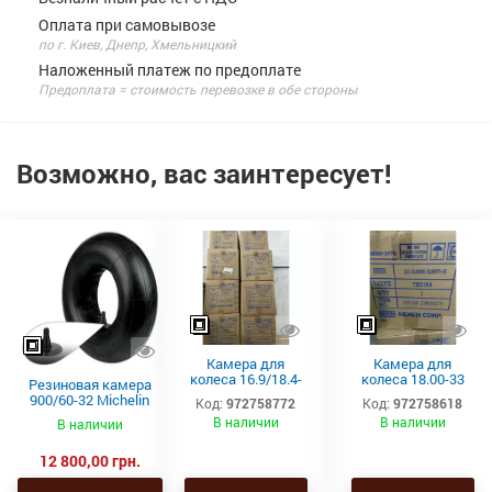
Оплата при самовывозе
по г. Киев, Днепр, Хмельницкий
Наложенный платеж по предоплате
Предоплата = стоимость перевозке в обе стороны
Возможно, вас заинтересует!
Камера для
Камера для
колеса 16.9/18.4-
колеса 18.00-33
Резиновая камера
46 TR-218A Kabat
TRJ1175C Kabat*
900/60-32 Michelin
Код:
972758772
Код:
972758618
для
В наличии
В наличии
В наличии
сельскохозяйственн
ой техники
12 800,00 грн.