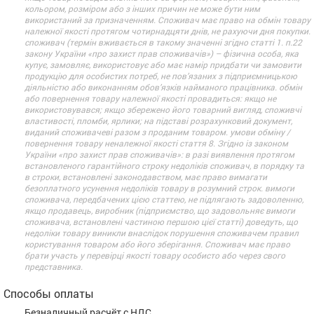
кольором, розміром або з інших причин не може бути ним
використаний за призначенням. Споживач має право на обмін товару
належної якості протягом чотирнадцяти днів, не рахуючи дня покупки.
споживач (термін вживається в такому значенні згідно статті 1. п.22
закону України «про захист прав споживачів») – фізична особа, яка
купує, замовляє, використовує або має намір придбати чи замовити
продукцію для особистих потреб, не пов’язаних з підприємницькою
діяльністю або виконанням обов’язків найманого працівника. обмін
або повернення товару належної якості провадиться: якщо не
використовувався; якщо збережено його товарний вигляд, споживчі
властивості, пломби, ярлики; на підставі розрахунковий документ,
виданий споживачеві разом з проданим товаром. умови обміну /
повернення товару неналежної якості стаття 8. Згідно із законом
України «про захист прав споживачів»: в разі виявлення протягом
встановленого гарантійного строку недоліків споживач, в порядку та
в строки, встановлені законодавством, має право вимагати
безоплатного усунення недоліків товару в розумний строк. вимоги
споживача, передбачених цією статтею, не підлягають задоволенню,
якщо продавець, виробник (підприємство, що задовольняє вимоги
споживача, встановлені частиною першою цієї статті) доведуть, що
недоліки товару виникли внаслідок порушення споживачем правил
користування товаром або його зберігання. Споживач має право
брати участь у перевірці якості товару особисто або через свого
представника.
Способы оплаты
Безналичный расчёт с НДС