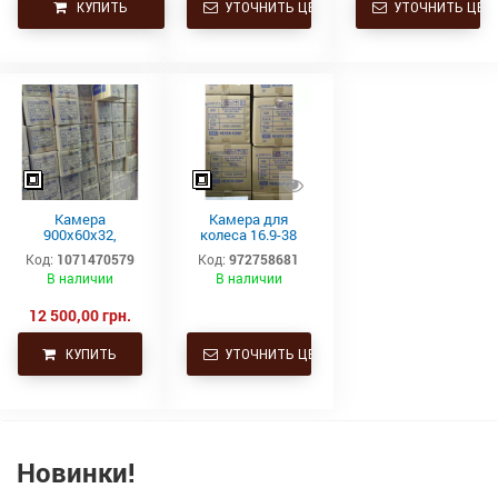
КУПИТЬ
УТОЧНИТЬ ЦЕНУ
УТОЧНИТЬ ЦЕН
Камера
Камера для
900х60х32,
колеса 16.9-38
900/60/32,
NEXEN TR218A
Код:
1071470579
Код:
972758681
900/60р32,
(16.9/14-38,
В наличии
В наличии
толстая 35,5-32
18.4/15-38, 480/70-
Нексен Корея
38, 520/70-38,
480/85-38, 380/85-
12 500,00 грн.
38)
КУПИТЬ
УТОЧНИТЬ ЦЕНУ
Новинки!