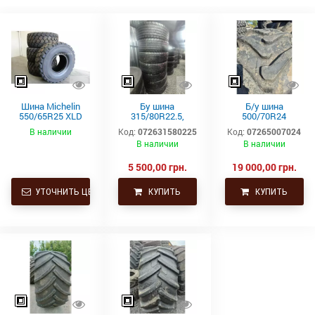
Шина Michelin
Бу шина
Б/у шина
550/65R25 XLD
315/80R22.5,
500/70R24
182A2 L3 TL
315/80Р22.5,
(19.5L24)
В наличии
Код:
072631580225
Код:
07265007024
315х80R22.5,
Trelleborg
В наличии
В наличии
315.80R22.5
Continental тяга,
ведущая
5 500,00 грн.
19 000,00 грн.
УТОЧНИТЬ ЦЕНУ
КУПИТЬ
КУПИТЬ