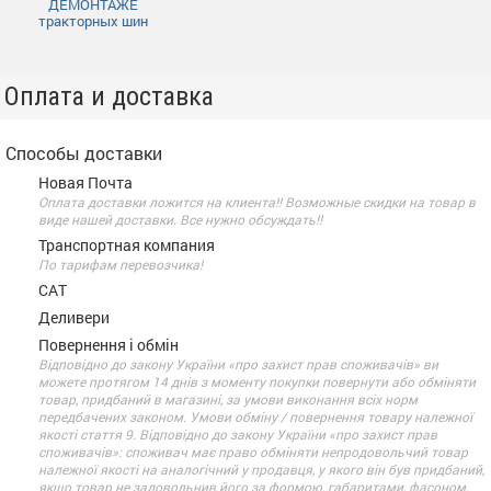
ДЕМОНТАЖЕ
тракторных шин
Оплата и доставка
Способы доставки
Новая Почта
Оплата доставки ложится на клиента!! Возможные скидки на товар в
виде нашей доставки. Все нужно обсуждать!!
Транспортная компания
По тарифам перевозчика!
САТ
Деливери
Повернення і обмін
Відповідно до закону України «про захист прав споживачів» ви
можете протягом 14 днів з моменту покупки повернути або обміняти
товар, придбаний в магазині, за умови виконання всіх норм
передбачених законом. Умови обміну / повернення товару належної
якості стаття 9. Відповідно до закону України «про захист прав
споживачів»: споживач має право обміняти непродовольчий товар
належної якості на аналогічний у продавця, у якого він був придбаний,
якщо товар не задовольнив його за формою, габаритами, фасоном,