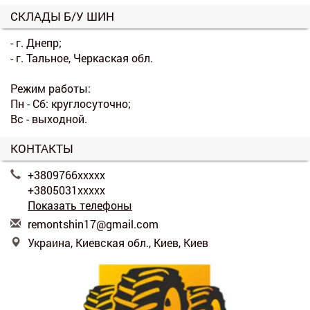
СКЛАДЫ Б/У ШИН
- г. Днепр;
- г. Тальное, Черкаская обл.
Режим работы:
Пн - Сб: круглосуточно;
Вс - выходной.
КОНТАКТЫ
+3809766xxxxx
+3805031xxxxx
Показать телефоны
r
emo
nts
hin
17@
gma
il.
com
Украина, Киевская обл., Киев, Киев