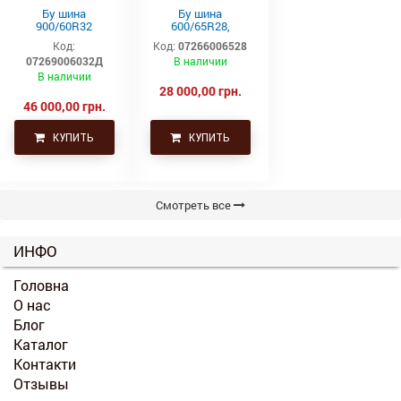
Бу шина
Бу шина
900/60R32
600/65R28,
(35.5р32)
600/65р28,
Код:
Код:
07266006528
Continental SVT
600х65х28
07269006032Д
В наличии
Uniglory (Униглори)
В наличии
28 000,00 грн.
46 000,00 грн.
КУПИТЬ
КУПИТЬ
Смотреть все
ИНФО
Головна
О нас
Блог
Каталог
Контакти
Отзывы