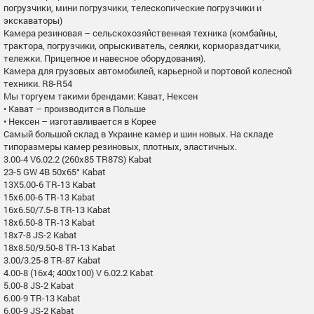
погрузчики, мини погрузчики, телескопические погрузчики и
экскаваторы)
Камера резиновая – сельскохозяйственная техника (комбайны,
трактора, погрузчики, опрыскиватель, сеялки, кормораздатчики,
тележки. Прицепное и навесное оборудования).
Камера для грузовых автомобилей, карьерной и портовой колесной
техники. R8-R54
Мы торгуем такими брендами: Кават, Нексен
• Кават – производится в Польше
• Нексен – изготавливается в Корее
Самый большой склад в Украине камер и шин новых. На складе
типоразмеры камер резиновых, плотных, эластичных.
3.00-4 V6.02.2 (260х85 TR87S) Kabat
23-5 GW 4B 50x65° Kabat
13X5.00-6 TR-13 Kabat
15x6.00-6 TR-13 Kabat
16x6.50/7.5-8 TR-13 Kabat
18x6.50-8 TR-13 Kabat
18x7-8 JS-2 Kabat
18x8.50/9.50-8 TR-13 Kabat
3.00/3.25-8 TR-87 Kabat
4.00-8 (16x4; 400x100) V 6.02.2 Kabat
5.00-8 JS-2 Kabat
6.00-9 TR-13 Kabat
6.00-9 JS-2 Kabat