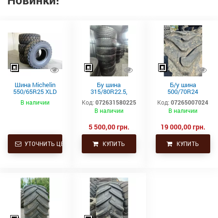
Новинки!
Шина Michelin
Бу шина
Б/у шина
550/65R25 XLD
315/80R22.5,
500/70R24
182A2 L3 TL
315/80Р22.5,
(19.5L24)
В наличии
Код:
072631580225
Код:
07265007024
315х80R22.5,
Trelleborg
В наличии
В наличии
315.80R22.5
Continental тяга,
ведущая
5 500,00 грн.
19 000,00 грн.
УТОЧНИТЬ ЦЕНУ
КУПИТЬ
КУПИТЬ