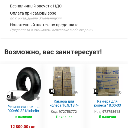
Безналичный расчёт с НДС
Оплата при самовывозе
по г. Киев, Днепр, Хмельницкий
Наложенный платеж по предоплате
Предоплата = стоимость перевозке в обе стороны
Возможно, вас заинтересует!
Камера для
Камера для
колеса 16.9/18.4-
колеса 18.00-33
Резиновая камера
46 TR-218A Kabat
TRJ1175C Kabat*
900/60-32 Michelin
Код:
972758772
Код:
972758618
для
В наличии
В наличии
В наличии
сельскохозяйственн
ой техники
12 800,00 грн.