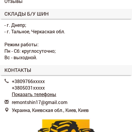
Отзывы
СКЛАДЫ Б/У ШИН
- г. Днепр;
- г. Тальное, Черкаская обл.
Режим работы:
Пн - Сб: круглосуточно;
Вс - выходной.
КОНТАКТЫ
+3809766xxxxx
+3805031xxxxx
Показать телефоны
r
emo
nts
hin
17@
gma
il.
com
Украина, Киевская обл., Киев, Киев