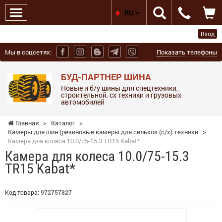
RU
Вход
Мы в соцсетях:
Показать телефоны
БУД-ПАРТНЕР ШИНА
Новые и б/у шины для спецтехники,
строительной, сх техники и грузовых
автомобилей
Главная
>
Каталог
>
Камеры для шин (резиновые камеры для сельхоз (с/х) техники
>
Камера для колеса 10.0/75-15.3 TR15 Kabat*
Камера для колеса 10.0/75-15.3
TR15 Kabat*
Код товара:
972757827