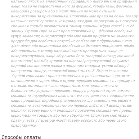
належної якості на аналогічний у продавця, у якого він був придбаний,
якщо товар не задовольнив його за формою, габаритами, фасоном,
кольором, розміром або з інших причин не може бути ним
використаний за призначенням. Споживач має право на обмін товару
належної якості протягом чотирнадцяти днів, не рахуючи дня покупки.
споживач (термін вживається в такому значенні згідно статті 1. п.22
закону України «про захист прав споживачів») – фізична особа, яка
купує, замовляє, використовує або має намір придбати чи замовити
продукцію для особистих потреб, не пов’язаних з підприємницькою
діяльністю або виконанням обов’язків найманого працівника. обмін
або повернення товару належної якості провадиться: якщо не
використовувався; якщо збережено його товарний вигляд, споживчі
властивості, пломби, ярлики; на підставі розрахунковий документ,
виданий споживачеві разом з проданим товаром. умови обміну /
повернення товару неналежної якості стаття 8. Згідно із законом
України «про захист прав споживачів»: в разі виявлення протягом
встановленого гарантійного строку недоліків споживач, в порядку та
в строки, встановлені законодавством, має право вимагати
безоплатного усунення недоліків товару в розумний строк. вимоги
споживача, передбачених цією статтею, не підлягають задоволенню,
якщо продавець, виробник (підприємство, що задовольняє вимоги
споживача, встановлені частиною першою цієї статті) доведуть, що
недоліки товару виникли внаслідок порушення споживачем правил
користування товаром або його зберігання. Споживач має право
брати участь у перевірці якості товару особисто або через свого
представника.
Способы оплаты