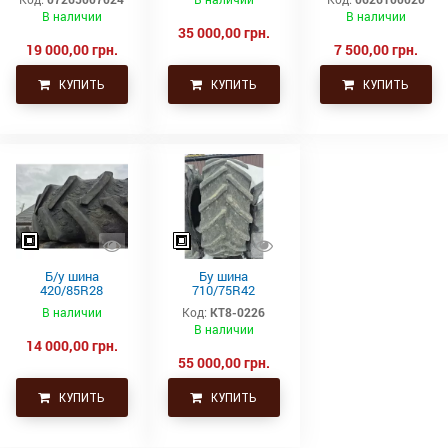
Trelleborg
В наличии
В наличии
35 000,00 грн.
19 000,00 грн.
7 500,00 грн.
КУПИТЬ
КУПИТЬ
КУПИТЬ
Б/у шина
Бу шина
420/85R28
710/75R42
(16,9р28) BKT
Trelleborg
В наличии
Код:
КТ8-0226
тракторная
В наличии
14 000,00 грн.
55 000,00 грн.
КУПИТЬ
КУПИТЬ