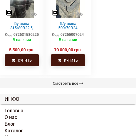
Бу шина
Б/у шина
315/80R22.5,
500/70R24
315/80Р22.5,
(19.5L24)
Код:
072631580225
Код:
07265007024
315х80R22.5,
Trelleborg
В наличии
В наличии
315.80R22.5
Continental тяга,
ведущая
5 500,00 грн.
19 000,00 грн.
КУПИТЬ
КУПИТЬ
Смотреть все
ИНФО
Головна
О нас
Блог
Каталог