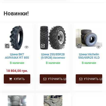
Новинки!
Шина BKT
Шина 250/85R28
Шина Michelin
AGRIMAX RT 855
(9.5R28) Ascenso
550/65R25 XLD
250/85R28
TDR 850 112D TL
182A2 L3 TL
В наличии
В наличии
В наличии
112A8/112B TL
(9.5R28) купить в
18 804,00 грн.
Украине
КУПИТЬ
УТОЧНИТЬ ЦЕНУ
УТОЧНИТЬ ЦЕН