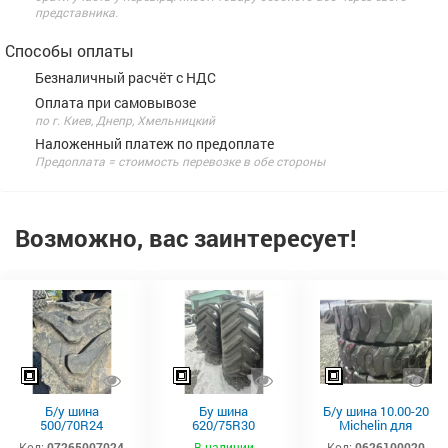
представника.
Способы оплаты
Безналичный расчёт с НДС
Оплата при самовывозе
по г. Киев, Днепр, Хмельницкий
Наложенный платеж по предоплате
Предоплата = стоимость перевозке в обе стороны
Возможно, вас заинтересует!
Б/у шина
Бу шина
Б/у шина 10.00-20
500/70R24
620/75R30
Michelin для
(19.5L24)
(23.1р30) Firestone
экскаватора
Код:
07265007024
В наличии
Код:
0626100020