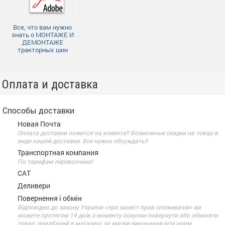
Все, что вам нужно
знать о МОНТАЖЕ И
ДЕМОНТАЖЕ
тракторных шин
Оплата и доставка
Способы доставки
Новая Почта
Оплата доставки ложится на клиента!! Возможные скидки на товар в
виде нашей доставки. Все нужно обсуждать!!
Транспортная компания
По тарифам перевозчика!
САТ
Деливери
Повернення і обмін
Відповідно до закону України «про захист прав споживачів» ви
можете протягом 14 днів з моменту покупки повернути або обміняти
товар, придбаний в магазині, за умови виконання всіх норм