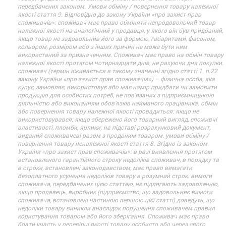
передбачених законом. Умови обміну / повернення товару належної
якості стаття 9. Відповідно до закону України «про захист прав
споживачів»: споживач має право обміняти непродовольчий товар
належної якості на аналогічний у продавця, у якого він був придбаний,
якщо товар не задовольнив його за формою, габаритами, фасоном,
кольором, розміром або з інших причин не може бути ним
використаний за призначенням. Споживач має право на обмін товару
належної якості протягом чотирнадцяти днів, не рахуючи дня покупки.
споживач (термін вживається в такому значенні згідно статті 1. п.22
закону України «про захист прав споживачів») – фізична особа, яка
купує, замовляє, використовує або має намір придбати чи замовити
продукцію для особистих потреб, не пов’язаних з підприємницькою
діяльністю або виконанням обов’язків найманого працівника. обмін
або повернення товару належної якості провадиться: якщо не
використовувався; якщо збережено його товарний вигляд, споживчі
властивості, пломби, ярлики; на підставі розрахунковий документ,
виданий споживачеві разом з проданим товаром. умови обміну /
повернення товару неналежної якості стаття 8. Згідно із законом
України «про захист прав споживачів»: в разі виявлення протягом
встановленого гарантійного строку недоліків споживач, в порядку та
в строки, встановлені законодавством, має право вимагати
безоплатного усунення недоліків товару в розумний строк. вимоги
споживача, передбачених цією статтею, не підлягають задоволенню,
якщо продавець, виробник (підприємство, що задовольняє вимоги
споживача, встановлені частиною першою цієї статті) доведуть, що
недоліки товару виникли внаслідок порушення споживачем правил
користування товаром або його зберігання. Споживач має право
брати участь у перевірці якості товару особисто або через свого