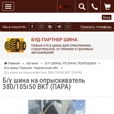
RU
Вход
Мы в соцсетях:
Показать телефоны
БУД-ПАРТНЕР ШИНА
Новые и б/у шины для спецтехники,
строительной, сх техники и грузовых
автомобилей
Главная
>
Каталог
>
Б/У ШИНЫ, РЕЗИНА, ПОКРЫШКИ
>
Б/у шины Тальное, Черкасская обл.
>
Б/у шина на опрыскиватель 380/105r50 BKT (ПАРА)
Б/у шина на опрыскиватель
380/105r50 BKT (ПАРА)