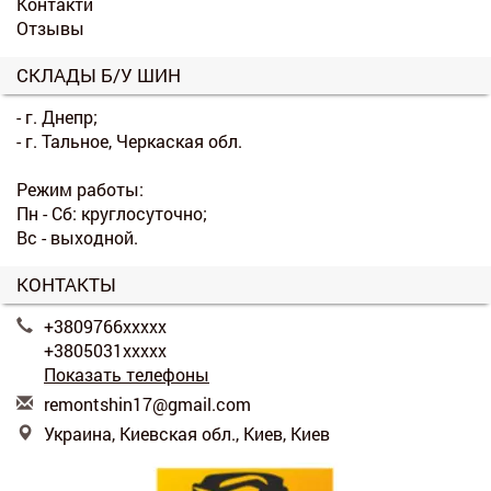
Контакти
Отзывы
СКЛАДЫ Б/У ШИН
- г. Днепр;
- г. Тальное, Черкаская обл.
Режим работы:
Пн - Сб: круглосуточно;
Вс - выходной.
КОНТАКТЫ
+3809766xxxxx
+3805031xxxxx
Показать телефоны
r
emo
nts
hin
17@
gma
il.
com
Украина, Киевская обл., Киев, Киев