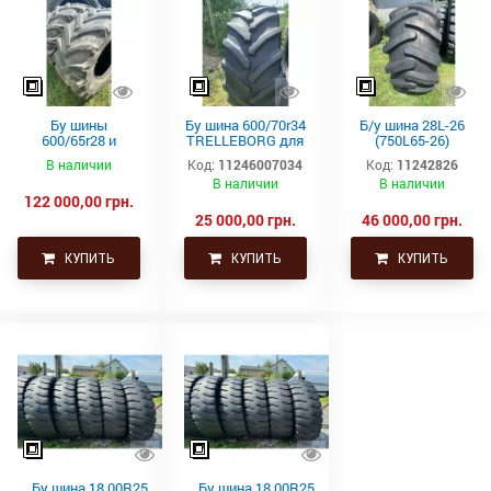
Бу шины
Бу шина 600/70r34
Б/у шина 28L-26
600/65r28 и
TRELLEBORG для
(750L65-26)
710/70r38
фенд трактора (с/
Alliance на
В наличии
Код:
11246007034
Код:
11242826
Goodyear для
х)
комбайн
В наличии
В наличии
трактора John
122 000,00 грн.
deer
25 000,00 грн.
46 000,00 грн.
КУПИТЬ
КУПИТЬ
КУПИТЬ
Бу шина 18.00R25
Бу шина 18.00R25