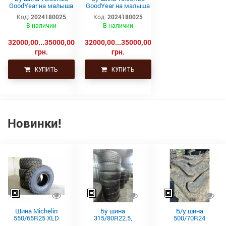
GoodYear на малыша
GoodYear на малыша
Белаз
Белаз
Код:
2024180025
Код:
2024180025
В наличии
В наличии
32000,00...35000,00
32000,00...35000,00
грн.
грн.
КУПИТЬ
КУПИТЬ
Новинки!
Шина Michelin
Бу шина
Б/у шина
550/65R25 XLD
315/80R22.5,
500/70R24
182A2 L3 TL
315/80Р22.5,
(19.5L24)