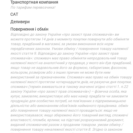
Транспортная компания
По тарифам перевозчика!
САТ
Деливери
Повернення і обмін
Відповідно до закону України «про захист прав споживачів» ви
можете протягом 14 днів з моменту покупки повернути або обміняти
товар, придбаний в магазині, за умови виконання всіх норм
передбачених законом. Умови обміну / повернення товару належної
якості стаття 9. Відповідно до закону України «про захист прав
споживачів»: споживач має право обміняти непродовольчий товар
належної якості на аналогічний у продавця, у якого він був придбаний,
якщо товар не задовольнив його за формою, габаритами, фасоном,
кольором, розміром або з інших причин не може бути ним
використаний за призначенням. Споживач має право на обмін товару
належної якості протягом чотирнадцяти днів, не рахуючи дня покупки.
споживач (термін вживається в такому значенні згідно статті 1. п.22
закону України «про захист прав споживачів») – фізична особа, яка
купує, замовляє, використовує або має намір придбати чи замовити
продукцію для особистих потреб, не пов’язаних з підприємницькою
діяльністю або виконанням обов’язків найманого працівника. обмін
або повернення товару належної якості провадиться: якщо не
використовувався; якщо збережено його товарний вигляд, споживчі
властивості, пломби, ярлики; на підставі розрахунковий документ,
виданий споживачеві разом з проданим товаром. умови обміну /
повернення товару неналежної якості стаття 8. Згідно із законом