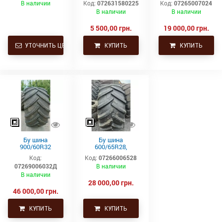
В наличии
Код:
072631580225
Код:
07265007024
315х80R22.5,
Trelleborg
В наличии
В наличии
315.80R22.5
Continental тяга,
ведущая
5 500,00 грн.
19 000,00 грн.
УТОЧНИТЬ ЦЕНУ
КУПИТЬ
КУПИТЬ
Бу шина
Бу шина
900/60R32
600/65R28,
(35.5р32)
600/65р28,
Код:
Код:
07266006528
Continental SVT
600х65х28
07269006032Д
В наличии
Uniglory (Униглори)
В наличии
28 000,00 грн.
46 000,00 грн.
КУПИТЬ
КУПИТЬ