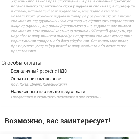
України «про захист прав споживачів»: в разі виявлення протягом
встановленого гарантійного строку недоліків споживач, в порядку та
в строки, встановлені законодавством, має право вимагати
безоплатного усунення недоліків товару в розумний строк. вимоги
споживача, передбачених цією статтею, не підлягають задоволенню,
якщо продавець, виробник (підприємство, що задовольняє вимоги
споживача, встановлені частиною першою цієї статті) доведуть, що
недоліки товару виникли внаслідок порушення споживачем правил
користування товаром або його зберігання. Споживач має право
брати участь у перевірці якості товару особисто або через свого
представника.
Способы оплаты
Безналичный расчёт с НДС
Оплата при самовывозе
по г. Киев, Днепр, Хмельницкий
Наложенный платеж по предоплате
Предоплата = стоимость перевозке в обе стороны
Возможно, вас заинтересует!