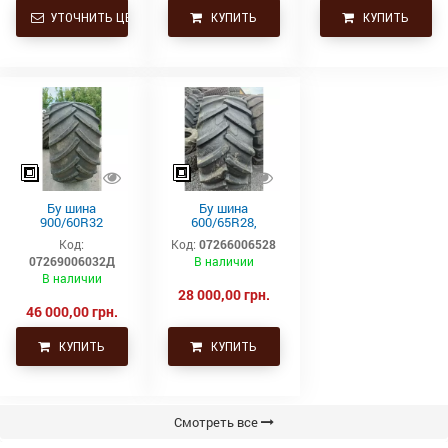
УТОЧНИТЬ ЦЕНУ
КУПИТЬ
КУПИТЬ
Бу шина
Бу шина
900/60R32
600/65R28,
(35.5р32)
600/65р28,
Код:
Код:
07266006528
Continental SVT
600х65х28
07269006032Д
В наличии
Uniglory (Униглори)
В наличии
28 000,00 грн.
46 000,00 грн.
КУПИТЬ
КУПИТЬ
Смотреть все