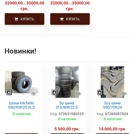
32000,00...35000,00
32000,00...35000,00
грн.
грн.
КУПИТЬ
КУПИТЬ
Новинки!
Шина Michelin
Бу шина
Б/у шина
550/65R25 XLD
315/80R22.5,
500/70R24
182A2 L3 TL
315/80Р22.5,
(19.5L24)
В наличии
Код:
072631580225
Код:
07265007024
315х80R22.5,
Trelleborg
В наличии
В наличии
315.80R22.5
Continental тяга,
ведущая
5 500,00 грн.
19 000,00 грн.