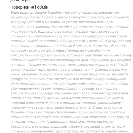
Повернення і обмін
Відповідно до закону України «про захист прав споживачів» ви
можете протягом 14 днів з моменту покупки повернути або обміняти
товар, придбаний в магазині, за умови виконання всіх норм
передбачених законом. Умови обміну / повернення товару належної
якості стаття 9. Відповідно до закону України «про захист прав
споживачів»: споживач має право обміняти непродовольчий товар
належної якості на аналогічний у продавця, у якого він був придбаний,
якщо товар не задовольнив його за формою, габаритами, фасоном,
кольором, розміром або з інших причин не може бути ним
використаний за призначенням. Споживач має право на обмін товару
належної якості протягом чотирнадцяти днів, не рахуючи дня покупки.
споживач (термін вживається в такому значенні згідно статті 1. п.22
закону України «про захист прав споживачів») – фізична особа, яка
купує, замовляє, використовує або має намір придбати чи замовити
продукцію для особистих потреб, не пов’язаних з підприємницькою
діяльністю або виконанням обов’язків найманого працівника. обмін
або повернення товару належної якості провадиться: якщо не
використовувався; якщо збережено його товарний вигляд, споживчі
властивості, пломби, ярлики; на підставі розрахунковий документ,
виданий споживачеві разом з проданим товаром. умови обміну /
повернення товару неналежної якості стаття 8. Згідно із законом
України «про захист прав споживачів»: в разі виявлення протягом
встановленого гарантійного строку недоліків споживач, в порядку та
в строки, встановлені законодавством, має право вимагати
безоплатного усунення недоліків товару в розумний строк. вимоги
споживача, передбачених цією статтею, не підлягають задоволенню,