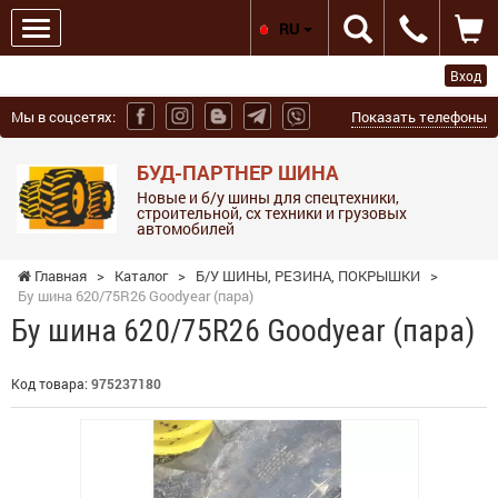
RU
Вход
Мы в соцсетях:
Показать телефоны
БУД-ПАРТНЕР ШИНА
Новые и б/у шины для спецтехники,
строительной, сх техники и грузовых
автомобилей
Главная
>
Каталог
>
Б/У ШИНЫ, РЕЗИНА, ПОКРЫШКИ
>
Бу шина 620/75R26 Goodyear (пара)
Бу шина 620/75R26 Goodyear (пара)
Код товара:
975237180