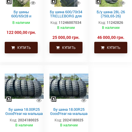
Бу шины
Бу шина 600/70r34
Б/у шина 28L-26
600/65r28 и
TRELLEBORG для
(750L65-26)
710/70r38
фенд трактора (с/
Alliance на
В наличии
Код:
11246007034
Код:
11242826
Goodyear для
х)
комбайн
В наличии
В наличии
трактора John
122 000,00 грн.
deer
25 000,00 грн.
46 000,00 грн.
КУПИТЬ
КУПИТЬ
КУПИТЬ
Бу шина 18.00R25
Бу шина 18.00R25
GoodYear на малыша
GoodYear на малыша
Белаз
Белаз
Код:
2024180025
Код:
2024180025
В наличии
В наличии