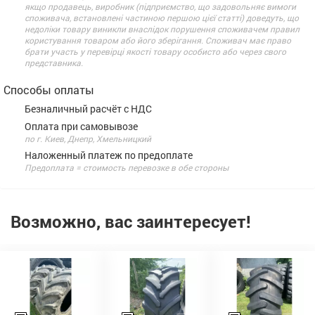
якщо продавець, виробник (підприємство, що задовольняє вимоги
споживача, встановлені частиною першою цієї статті) доведуть, що
недоліки товару виникли внаслідок порушення споживачем правил
користування товаром або його зберігання. Споживач має право
брати участь у перевірці якості товару особисто або через свого
представника.
Способы оплаты
Безналичный расчёт с НДС
Оплата при самовывозе
по г. Киев, Днепр, Хмельницкий
Наложенный платеж по предоплате
Предоплата = стоимость перевозке в обе стороны
Возможно, вас заинтересует!