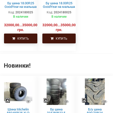
Бу шина 18.00R25
Бу шина 18.00R25
GoodYear на малыша
GoodYear на малыша
Белаз
Белаз
Код:
2024180025
Код:
2024180025
В наличии
В наличии
32000,00...35000,00
32000,00...35000,00
грн.
грн.
КУПИТЬ
КУПИТЬ
Новинки!
Шина Michelin
Бу шина
Б/у шина
550/65R25 XLD
315/80R22.5,
500/70R24