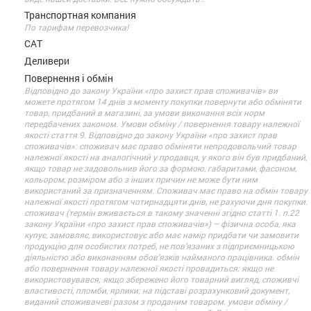
Транспортная компания
По тарифам перевозчика!
САТ
Деливери
Повернення і обмін
Відповідно до закону України «про захист прав споживачів» ви
можете протягом 14 днів з моменту покупки повернути або обміняти
товар, придбаний в магазині, за умови виконання всіх норм
передбачених законом. Умови обміну / повернення товару належної
якості стаття 9. Відповідно до закону України «про захист прав
споживачів»: споживач має право обміняти непродовольчий товар
належної якості на аналогічний у продавця, у якого він був придбаний,
якщо товар не задовольнив його за формою, габаритами, фасоном,
кольором, розміром або з інших причин не може бути ним
використаний за призначенням. Споживач має право на обмін товару
належної якості протягом чотирнадцяти днів, не рахуючи дня покупки.
споживач (термін вживається в такому значенні згідно статті 1. п.22
закону України «про захист прав споживачів») – фізична особа, яка
купує, замовляє, використовує або має намір придбати чи замовити
продукцію для особистих потреб, не пов’язаних з підприємницькою
діяльністю або виконанням обов’язків найманого працівника. обмін
або повернення товару належної якості провадиться: якщо не
використовувався; якщо збережено його товарний вигляд, споживчі
властивості, пломби, ярлики; на підставі розрахунковий документ,
виданий споживачеві разом з проданим товаром. умови обміну /