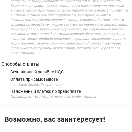
повернення товару неналежної якості стаття 8. Згідно із законом
України «про захист прав споживачів»: в разі виявлення протягом
встановленого гарантійного строку недоліків споживач, в порядку та
в строки, встановлені законодавством, має право вимагати
безоплатного усунення недоліків товару в розумний строк. вимоги
споживача, передбачених цією статтею, не підлягають задоволенню,
якщо продавець, виробник (підприємство, що задовольняє вимоги
споживача, встановлені частиною першою цієї статті) доведуть, що
недоліки товару виникли внаслідок порушення споживачем правил
користування товаром або його зберігання. Споживач має право
брати участь у перевірці якості товару особисто або через свого
представника.
Способы оплаты
Безналичный расчёт с НДС
Оплата при самовывозе
по г. Киев, Днепр, Хмельницкий
Наложенный платеж по предоплате
Предоплата = стоимость перевозке в обе стороны
Возможно, вас заинтересует!