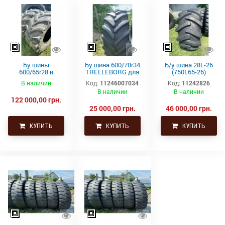
Бу шины
Бу шина 600/70r34
Б/у шина 28L-26
600/65r28 и
TRELLEBORG для
(750L65-26)
710/70r38
фенд трактора (с/
Alliance на
В наличии
Код:
11246007034
Код:
11242826
Goodyear для
х)
комбайн
В наличии
В наличии
трактора John
122 000,00 грн.
deer
25 000,00 грн.
46 000,00 грн.
КУПИТЬ
КУПИТЬ
КУПИТЬ