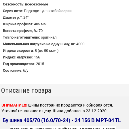
Сезонность
:
всесезонные
Серия авто
:
Подходит для любой серии
Диаметр, "
:
24"
Ширина профиля
:
405 мм
Высота профиля, %
:
70
Тип по изготовителю
:
оригинал
Максимальная нагрузка на одну шину, кг
:
4000
Индекс скорости
:
B (до 50 км/ч)
Индекс нагрузки
:
156
Год производства
:
2015
Состояние
:
б/у
Описание товара
ВНИМАНИЕ!!!
шины постоянно продаются и обновляются.
Уточняйте наличие и цену. Шина добавлена 23.12.2020.
Бу шина 405/70 (16.0/70-24) - 24 156 B MPT-04 TL