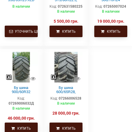
182A2 L3 TL
315/80Р22.5,
(19.5L24)
В наличии
Код:
072631580225
Код:
07265007024
315х80R22.5,
Trelleborg
В наличии
В наличии
315.80R22.5
Continental тяга,
ведущая
5 500,00 грн.
19 000,00 грн.
УТОЧНИТЬ ЦЕНУ
КУПИТЬ
КУПИТЬ
Бу шина
Бу шина
900/60R32
600/65R28,
(35.5р32)
600/65р28,
Код:
Код:
07266006528
Continental SVT
600х65х28
07269006032Д
В наличии
Uniglory (Униглори)
В наличии
28 000,00 грн.
46 000,00 грн.
КУПИТЬ
КУПИТЬ