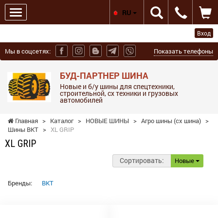
RU
Вход
Мы в соцсетях:
Показать телефоны
БУД-ПАРТНЕР ШИНА
Новые и б/у шины для спецтехники,
строительной, сх техники и грузовых
автомобилей
Главная
>
Каталог
>
НОВЫЕ ШИНЫ
>
Агро шины (сх шина)
>
Шины BKT
>
XL GRIP
XL GRIP
Сортировать:
Новые
Бренды:
BKT