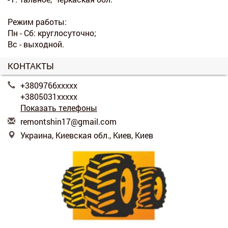
Режим работы:
Пн - Сб: круглосуточно;
Вс - выходной.
КОНТАКТЫ
+3809766xxxxx
+3805031xxxxx
Показать телефоны
r
emo
nts
hin
17@
gma
il.
com
Украина, Киевская обл., Киев, Киев