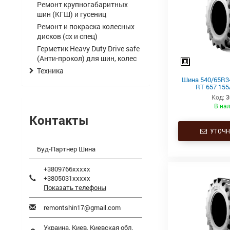
Ремонт крупногабаритных
шин (КГШ) и гусениц
Ремонт и покраска колесных
дисков (сх и спец)
Герметик Heavy Duty Drive safe
(Анти-прокол) для шин, колес
Техника
Шина 540/65R3
RT 657 155
Код:
3
В на
Контакты
УТОЧН
Буд-Партнер Шина
+3809766xxxxx
+3805031xxxxx
Показать телефоны
remontshin17@gmail.com
Украина,
Киев
,
Киевская обл.