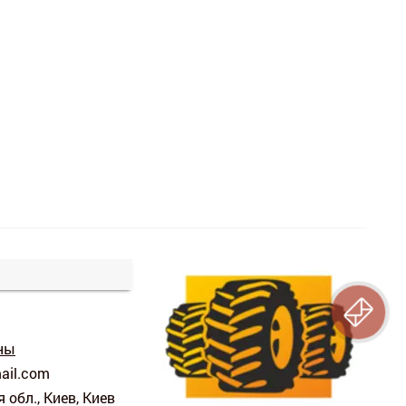
ны
ma
il.
com
 обл., Киев, Киев