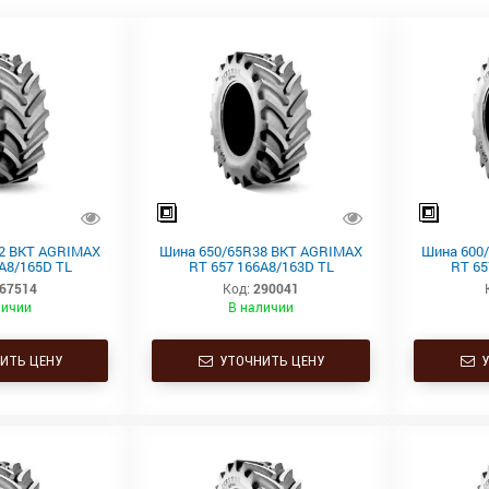
2 BKT AGRIMAX
Шина 650/65R38 BKT AGRIMAX
Шина 600
A8/165D TL
RT 657 166A8/163D TL
RT 65
67514
Код:
290041
личии
В наличии
ИТЬ ЦЕНУ
УТОЧНИТЬ ЦЕНУ
У