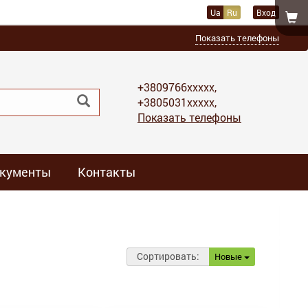
Ua
Ru
Вход
Показать телефоны
+3809766xxxxx,
+3805031xxxxx,
Показать телефоны
кументы
Контакты
Сортировать:
Новые