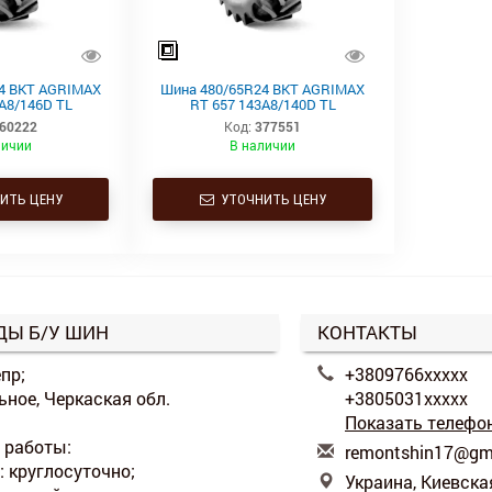
4 BKT AGRIMAX
Шина 480/65R24 BKT AGRIMAX
A8/146D TL
RT 657 143A8/140D TL
60222
Код:
377551
личии
В наличии
ИТЬ ЦЕНУ
УТОЧНИТЬ ЦЕНУ
ДЫ Б/У ШИН
КОНТАКТЫ
епр;
+3809766xxxxx
альное, Черкаская обл.
+3805031xxxxx
Показать телефо
 работы:
r
emo
nts
hin
17@
g
б: круглосуточно;
Украина, Киевская