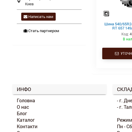
Киев
Написать нам
Шина 540/65R2
RT 657 149
Стать партнером
Код:
4
В на
УТОЧН
ИНФО
СКЛА
Головна
- г. Дн
О нас
- г. Т
Блог
Каталог
Режим
Контакти
Пн - С