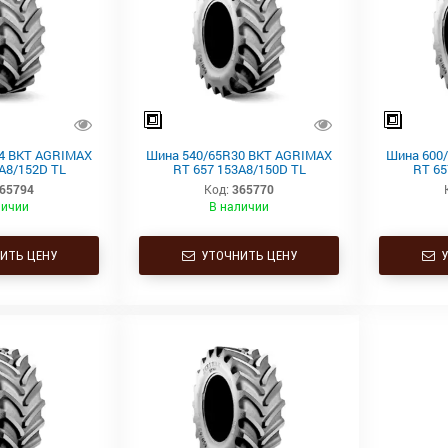
4 BKT AGRIMAX
Шина 540/65R30 BKT AGRIMAX
Шина 600
A8/152D TL
RT 657 153A8/150D TL
RT 65
65794
Код:
365770
личии
В наличии
ИТЬ ЦЕНУ
УТОЧНИТЬ ЦЕНУ
У