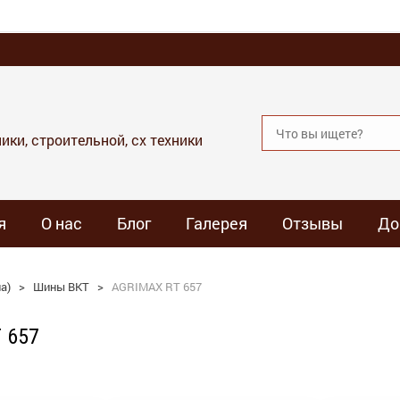
ики, строительной, сх техники
я
О нас
Блог
Галерея
Отзывы
До
а)
>
Шины BKT
>
AGRIMAX RT 657
 657